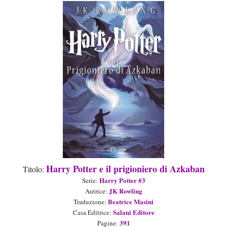
Harry Potter e il prigioniero di Azkaban
Titolo:
Harry Potter
#
3
Serie
:
JK Rowling
Aut
ric
e
:
Beatrice Masini
Tradu
zione
:
Salani Editore
Casa Editrice:
3
91
Pagine: