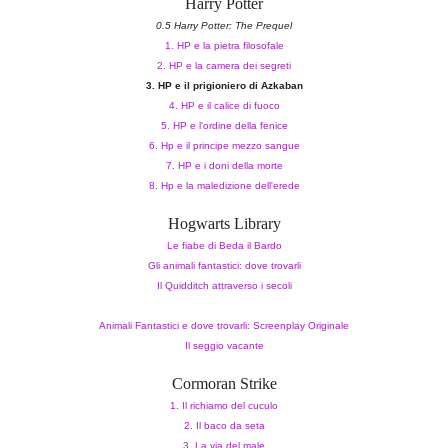
Harry Potter
0.5 Harry Potter
:
The Prequel
1. HP e la pietra filosofale
2. HP e la camera dei segreti
3. HP e il prigioniero di Azkaban
4. HP e il calice di fuoco
5. HP e l'ordine della fenice
6. Hp e il principe mezzo sangue
7. HP e i doni della morte
8. Hp e la maledizione dell'erede
Hogwarts Library
Le fiabe di Beda il Bardo
Gli animali fantastici: dove trovarli
Il Quidditch attraverso i secoli
Animali Fantastici e dove trovarli: Screenplay Originale
Il seggio vacante
Cormoran Strike
1. Il richiamo del cuculo
2. Il baco da seta
3. La via del male