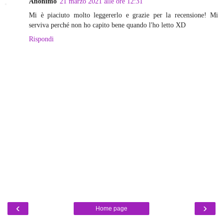
Anonimo
21 marzo 2021 alle ore 12:31
Mi è piaciuto molto leggererlo e grazie per la recensione! Mi
serviva perché non ho capito bene quando l'ho letto XD
Rispondi
‹
›
Home page