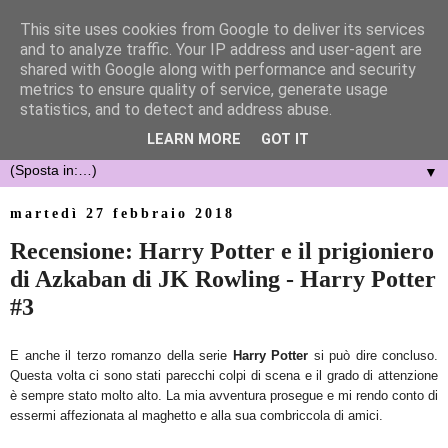
This site uses cookies from Google to deliver its services
and to analyze traffic. Your IP address and user-agent are
shared with Google along with performance and security
metrics to ensure quality of service, generate usage
statistics, and to detect and address abuse.
LEARN MORE
GOT IT
▼
martedì 27 febbraio 2018
Recensione: Harry Potter e il prigioniero
di Azkaban di JK Rowling - Harry Potter
#3
E anche il terzo romanzo della serie
Harry Potter
si può dire concluso.
Questa volta ci sono stati parecchi colpi di scena e il grado di attenzione
è sempre stato molto alto. La mia avventura prosegue e mi rendo conto di
essermi affezionata al maghetto e alla sua combriccola di amici.