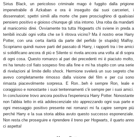
Sirius Black, un pericoloso criminale mago è fuggito dalla prigione
impenetrabile di Azkaban e ora è inseguito dai suoi carcerieri, i
dissennatori; spettri simili alla morte che pare prosciughino di qualsiasi
pensiero positivo e gioioso
chiunque gli stia intorno
. Una roba da mandarti
al manicomio direi. Ovviamente tra tutta Hogwarts chi sviene in preda a
terribili incubi ogni volta che se li ritrova vicino? Ma il nostro eroe Harry
Potter, con una certa ilarità da parte del perfido (e stupido) Malfoy.
Scopriamo quindi nuove parti del passato di Harry, i rapporti tra i tre amici
si solidificano ancora di più e Silente si rivela ancora una volta al di sopra
di ogni cosa. Questo romanzo al pari dei precedenti mi è piaciuto molto,
mi ha tenuto col fiato sospeso fino alla fine e mi ha stupito con una serie
di rivelazioni al limite dello shock. Hermione svelerà un suo segreto che
avevo completamente rimosso dalla visione del film e per cui sono
rimasta piacevolmente sorpresa. E Ron...beh è sempre Ron, leale e
coraggioso e nonostante i suoi tentennamenti c'è sempre per i suoi amici.
In conclusione trovo ancora positiva l'esperienza Harry Potter. Nonostante
non l'abbia letto in età adolescenziale sto apprezzando ogni sua parte e
ogni messaggio positivo presente nei romanzi mi fa capire sempre più
perché Harry e la sua storia abbia avuto questo successo esponenziale.
Non resta che proseguire e riprendere il treno per Hogwarts, il quarto anno
ci aspetta!