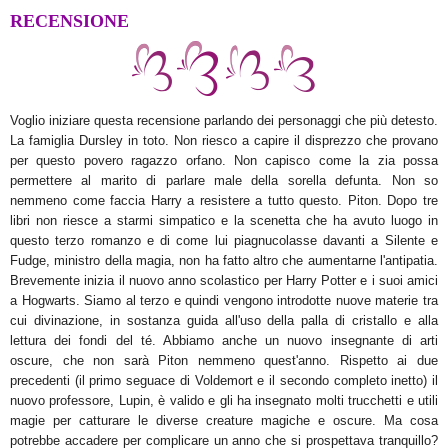
RECENSIONE
Voglio iniziare questa recensione parlando dei personaggi che più detesto.
La famiglia Dursley in toto. Non riesco a capire il disprezzo che provano
per questo povero ragazzo orfano. Non capisco come la zia possa
permettere al marito di parlare male della sorella defunta. Non so
nemmeno come faccia Harry a resistere a tutto questo. Piton. Dopo tre
libri non riesce a starmi simpatico e la scenetta che ha avuto luogo in
questo terzo romanzo e di come lui piagnucolasse davanti a Silente e
Fudge, ministro della magia, non ha fatto altro che aumentarne l'antipatia.
Brevemente inizia il nuovo anno scolastico per Harry Potter e i suoi amici
a Hogwarts. Siamo al terzo e quindi vengono introdotte nuove materie tra
cui divinazione, in sostanza guida all'uso della palla di cristallo e alla
lettura dei fondi del té. Abbiamo anche un nuovo insegnante di arti
oscure, che non sarà Piton nemmeno quest'anno. Rispetto ai due
precedenti (il primo seguace di Voldemort e il secondo completo inetto) il
nuovo professore, Lupin, è valido e gli ha insegnato molti trucchetti e utili
magie per catturare le diverse creature magiche e oscure. Ma cosa
potrebbe accadere per complicare un anno che si prospettava tranquillo?