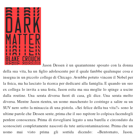
Jason Dessen è un quarantenne sposato con la donna
della sua vita, ha un figlio adolescente per il quale farebbe qualunque cosa e
insegna in un piccolo college di Chicago. Avrebbe potuto vincere il Nobel per
la fisica, ma ha lasciato la ricerca per dedicarsi alla famiglia. E quando un suo
ex collega lo invita a una festa, Jason esita ma sua moglie lo spinge a uscire
dalla routine. Una serata diversa fuori di casa, gli dice. Una serata molto
diversa. Mentre Jason rientra, un uomo mascherato lo costringe a salire su un
SUV nero sotto la minaccia di una pistola. «Sei felice della tua vita?» sono le
ultime parole che Dessen sente, prima che il suo rapitore lo colpisca facendogli
perdere conoscenza. Prima di risvegliarsi legato a una barella e circondato da
sconosciuti completamente nascosti da tute anticontaminazione. Prima che un
uomo mai visto prima gli sorrida dicendo: «Bentornato, Jason.