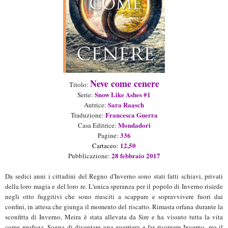
Neve come cenere
Titolo:
Snow Like Ashes #1
Serie
:
Sara Raasch
Autrice:
Francesca
Guerra
Traduzione
:
Mondadori
Casa Editrice:
336
Pagine:
12,50
Ca
rtaceo
:
28 febbraio 2017
Pubblicazione:
Da sedici anni i cittadini del Regno d'Inverno sono stati fatti schiavi, privati
della loro magia e del loro re. L'unica speranza per il popolo di Inverno risiede
negli otto fuggitivi che sono riusciti a scappare e sopravvivere fuori dai
confini, in attesa che giunga il momento del riscatto. Rimasta orfana durante la
sconfitta di Inverno, Meira è stata allevata da Sire e ha vissuto tutta la vita
come profuga. Sogna di diventare una guerriera e far risorgere Inverno, ma il