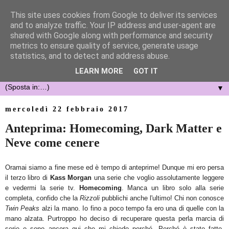
This site uses cookies from Google to deliver its services
and to analyze traffic. Your IP address and user-agent are
shared with Google along with performance and security
metrics to ensure quality of service, generate usage
statistics, and to detect and address abuse.
LEARN MORE
GOT IT
▼
mercoledì 22 febbraio 2017
Anteprima: Homecoming, Dark Matter e
Neve come cenere
Oramai siamo a fine mese ed è tempo di anteprime! Dunque mi ero persa
il terzo libro di
Kass Morgan
una serie che voglio assolutamente leggere
e vedermi la serie tv.
Homecoming
. Manca un libro solo alla serie
completa, confido che la
Rizzoli
pubblichi anche l'ultimo! Chi non conosce
Twin Peaks
alzi la mano. Io fino a poco tempo fa ero una di quelle con la
mano alzata. Purtroppo ho deciso di recuperare questa perla marcia di
serie e sono ancora qui che mi chiedo perché. Perché è stato fatto,