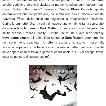
perché vederlo e perché è piaciuto (a me no ho odiato ogni fotogramma).
Cosa c'entra tutto questo? Semplice, l'autore
Blake Crouch
ispirato
dall'ambientazione twinpeaksiana,
ha scritto una breve trilogia chiamata
Wayward Pines
, della quale sto seguendo la trasposizione televisiva.
Carino lo ammetto. Ora la voglia di leggere anche i libri è tanta sopratutto
dopo aver letto la trama di
Dark Matter
, un autoconclusivo intrigante che
mi ha acceso il radar curiosity.*.* Infine uscirà una nuova serie fantasy
Neve come cenere
è il primo libro scritto da
Sara Raasch
. Ammetto che
non sono molto convinta. Ho letto la trama e ho storto il naso. Ma
siccome ne parlano così bene la mia curiosità si mette in moto e... niente
devo sapere cosa ci trova la gente di eccezionale!XD E voi colleghi lettori
cosa ne pensate di queste uscite?