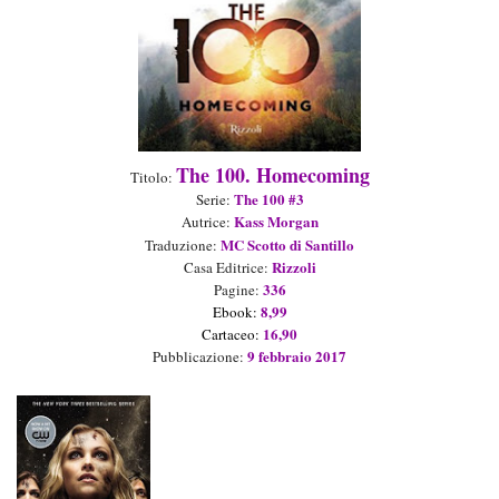
The 100. Homecoming
Titolo:
The 100 #3
Serie
:
Kass Morgan
Autrice:
MC Scotto di Santillo
Traduzione:
Rizzoli
Casa Editrice:
3
3
6
Pagine:
8,99
Ebook
:
1
6
,9
0
Ca
rtaceo
:
9
febbraio 2017
Pubblicazione: