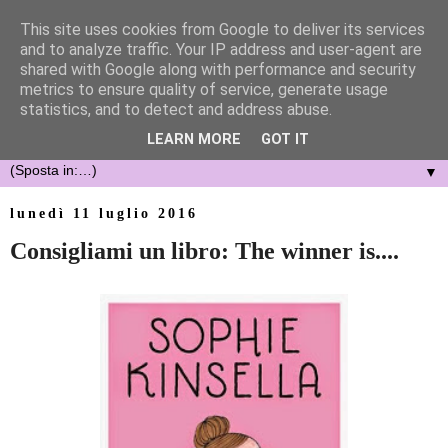
This site uses cookies from Google to deliver its services
and to analyze traffic. Your IP address and user-agent are
shared with Google along with performance and security
metrics to ensure quality of service, generate usage
statistics, and to detect and address abuse.
LEARN MORE
GOT IT
▼
lunedì 11 luglio 2016
Consigliami un libro: The winner is....