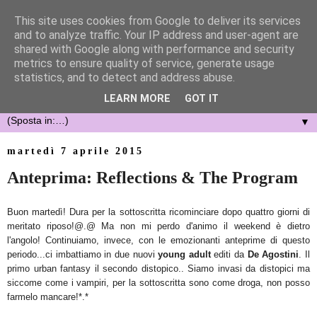
This site uses cookies from Google to deliver its services
and to analyze traffic. Your IP address and user-agent are
shared with Google along with performance and security
metrics to ensure quality of service, generate usage
statistics, and to detect and address abuse.
LEARN MORE
GOT IT
▼
martedì 7 aprile 2015
Anteprima: Reflections & The Program
Buon martedì! Dura per la sottoscritta ricominciare dopo quattro giorni di
meritato riposo!@.@ Ma non mi perdo d'animo il weekend è dietro
l'angolo! Continuiamo, invece, con le emozionanti anteprime di questo
periodo...ci imbattiamo in due nuovi
young adult
editi da
De Agostini
. Il
primo urban fantasy il secondo distopico.. Siamo invasi da distopici ma
siccome come i vampiri, per la sottoscritta sono come droga, non posso
farmelo mancare!*.*