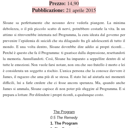
Prezzo:
14,90
Pubblicazione:
21 aprile 2015
Sloane sa perfettamente che nessuno deve vederla piangere. La minima
debolezza, o il più piccolo scatto di nervi, potrebbero costarle la vita. In un
attimo si ritroverebbe internata nel Programma, la cura ideata dal governo per
prevenire l’epidemia di suicidi che sta dilagando fra gli adolescenti di tutto il
mondo. E una volta dentro, Sloane dovrebbe dire addio ai propri ricordi…
Perché è questo che fa il Programma: ti guarisce dalla depressione, resettandoti
la memoria. Annullandoti. Così, Sloane ha imparato a seppellire dentro di sé
tutte le emozioni. Non vuole farsi notare, non ora che suo fratello è morto e lei
è considerata un soggetto a rischio. L’unica persona che la conosce davvero è
James, il ragazzo che ama più di se stessa. È stato lui ad aiutarla nei momenti
difficili, lui a farle credere che ci fosse ancora speranza. Ma, quando anche
James si ammala, Sloane capisce di non poter più sfuggire al Programma. E si
prepara a lottare. Per difendere i propri ricordi, a qualunque costo.
The Program
0.5 The Remedy
1. The Program