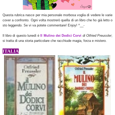
Questa rubrica nasce per mia personale morbosa voglia di vedere le varie
cover a confronto.
Ogni volta mostre
rò quella di un libro che ho già letto o
sto leggendo.
Se v
i va potete commentare
!
E
njoy!
^
__-
Il libro di questo lunedì è
Il Mulino dei Dodici Corvi
di Otfried Preussler
;
si tratta di una storia particolare che racchiude magia, forza e mistero.
ITALIA