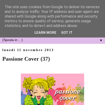
This site uses cookies from Google to deliver its services
and to analyze traffic. Your IP address and user-agent are
shared with Google along with performance and security
metrics to ensure quality of service, generate usage
statistics, and to detect and address abuse.
LEARN MORE
GOT IT
▼
lunedì 11 novembre 2013
Passione Cover (37)