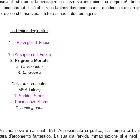
ascia di stucco e fa presagire un terzo volume pieno di sorprese! Rinno
e, concentra tutto ciò che in un fantasy dovrebbe esserci condendolo con la g
 quello che riserverà il futuro ai nostri due protagonisti.
La Regina degli Inferi
1.
Il Risveglio di Fuoco
1.5
Assaporare il Fuoco
2. Prigionia Mortale
3. La Vendetta
4. La Guerra
Della stessa autrice
MSA Trilogy
1. Sudden Storm
2. Radioactive Storm
3. coming soon
escara dove è nata nel 1991. Appassionata di grafica, ha sempre coltivat
ttura d’argomento fantastico. La sua già fervida immaginazione si è negli 