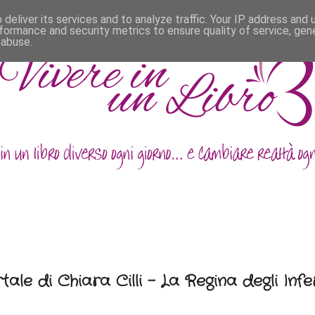
deliver its services and to analyze traffic. Your IP address and
formance and security metrics to ensure quality of service, ge
 abuse.
ale di Chiara Cilli - La Regina degli Infe