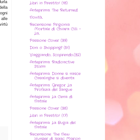
urla
Libri in Prestito! (18)
ella
Anteprima: The Returned
 ogni
Novità...
 alle
Recensione: Prigionia
irtù
Mortale di Chiara Cilli -
La...
Passione Cover (39)
Doni o Shopping? (51)
Viaggiando, Scoprendo..(32)
Anteprima: Radioactive
Storm
Anteprima: Donne si nasce
Casalinghe si diventa
Anteprima: Gregor. La
Profezia del Sangue
Anteprima: La Cena di
Natale
Passione Cover (38)
Libri in Prestito! (17)
Anteprima: La Bugia del
Natale
Recensione: The New
Hunger di Isaac Marion