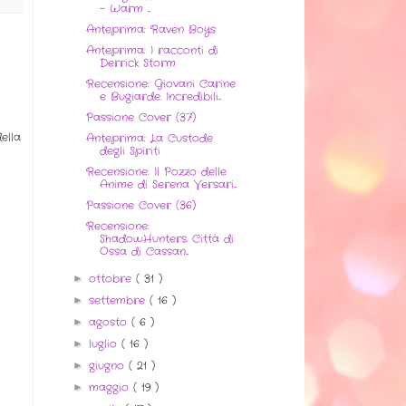
- Warm ...
Anteprima: Raven Boys
Anteprima: I racconti di
Derrick Storm
Recensione: Giovani Carine
e Bugiarde. Incredibili...
Passione Cover (37)
ella
Anteprima: La Custode
degli Spiriti
Recensione: Il Pozzo delle
Anime di Serena Versari...
Passione Cover (36)
Recensione:
ShadowHunters. Città di
Ossa di Cassan...
ottobre
( 31 )
►
settembre
( 16 )
►
agosto
( 6 )
►
luglio
( 16 )
►
giugno
( 21 )
►
maggio
( 19 )
►