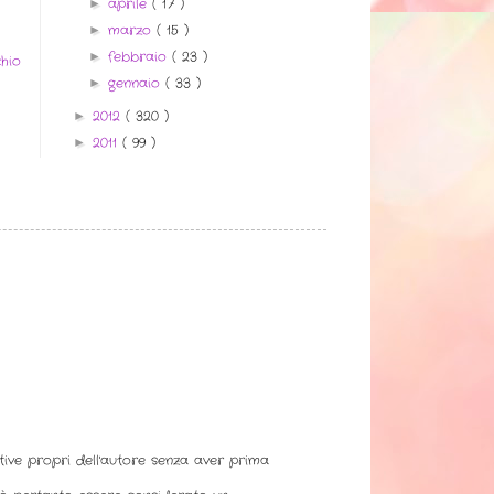
aprile
( 17 )
►
marzo
( 15 )
►
febbraio
( 23 )
►
hio
gennaio
( 33 )
►
2012
( 320 )
►
2011
( 99 )
►
ative propri dell'autore senza aver prima