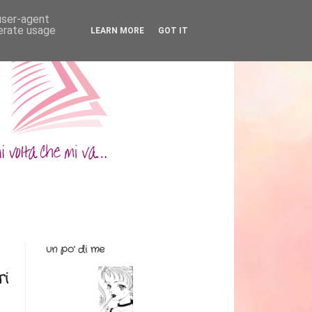
 user-agent
nerate usage
LEARN MORE
GOT IT
un po' di me
ri