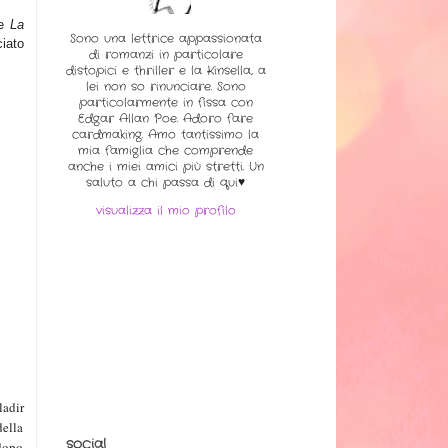
ie
La
Sono una lettrice appassionata
iato
di romanzi in particolare
distopici e thriller e la Kinsella, a
lei non so rinunciare. Sono
particolarmente in fissa con
Edgar Allan Poe. Adoro fare
cardmaking. Amo tantissimo la
mia famiglia che comprende
anche i miei amici più stretti. Un
saluto a chi passa di qui♥
visualizza il mio profilo
ladir
della
social
 dopo