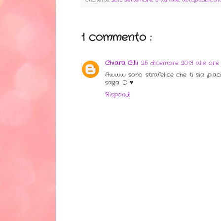
Etichette:
2013 Settembre
,
5 farfalle
,
autopubblicat
1 commento :
Chiara Cilli
25 dicembre 2013 alle ore
Awww sono strafelice che ti sia piaciu
saga :D ♥
Rispondi