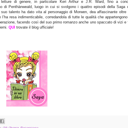
o letture di genere, in particolare Keri Arthur e J.R. Ward, fino a cond
o di Penthànweald, luogo in cui si svolgono i quattro episodi della Saga d
Il suo talento ha dato vita al personaggio di Morwen, dea affascinante oltre
e l’ha resa indimenticabile, corredandola di tutte le qualità che appartengono
nerazione, facendo così del suo primo romanzo anche uno spaccato di vizi e v
erni.
QUI
trovate il blog ufficiale!