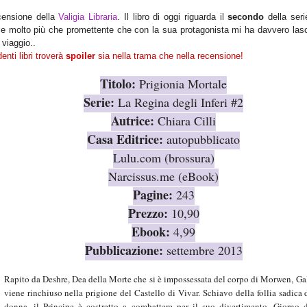
ecensione della
Valigia Libraria
. Il libro di oggi riguarda il
secondo
della ser
ce molto più che promettente che con la sua protagonista mi ha davvero lasc
viaggio..
enti libri troverà
spoiler
sia nella trama che nella recensione!
Titolo:
Prigionia Mortale
Serie:
La Regina degli Inferi #2
Autrice:
Chiara Cilli
Casa Editrice:
autopubblicato
Lulu.com (brossura)
Narcissus.me (eBook)
Pagine:
243
Prezzo:
10,90
Ebook:
4,99
Pubblicazione:
settembre 2013
Rapito da Deshre, Dea della Morte che si è impossessata del corpo di Morwen, Ga
viene rinchiuso nella prigione del Castello di Vivar. Schiavo della follia sadica 
donna, il Principe è costretto a combattere per il suo divertimento. Giorno