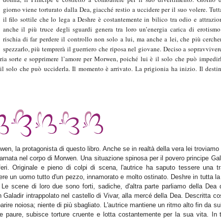
giorno viene torturato dalla Dea, giacché restio a uccidere per il suo volere. Tutt
il filo sottile che lo lega a Deshre è costantemente in bilico tra odio e attrazio
anche il più truce degli sguardi genera tra loro un’energia carica di erotism
rischia di far perdere il controllo non solo a lui, ma anche a lei, che più cerche
spezzarlo, più temprerà il guerriero che riposa nel giovane. Deciso a sopravviver
pria sorte e sopprimere l’amore per Morwen, poiché lui è il solo che può impedir
 il solo che può ucciderla. Il momento è arrivato. La prigionia ha inizio. Il desti
n, la protagonista di questo libro. Anche se in realtà della vera lei troviamo
arnata nel corpo di Morwen. Una situazione spinosa per il povero principe Gal
eri. Originale e pieno di colpi di scena, l'autrice ha saputo tessere una t
ssere un uomo tutto d'un pezzo, innamorato e molto ostinato. Deshre in tutta l
. Le scene di loro due sono forti, sadiche, d'altra parte parliamo della Dea 
 Galadir intrappolato nel castello di Vivar, alla mercé della Dea. Descritta co
arire noiosa; niente di più sbagliato. L'autrice mantiene un ritmo alto fin da su
e paure, subisce torture cruente e lotta costantemente per la sua vita. In t