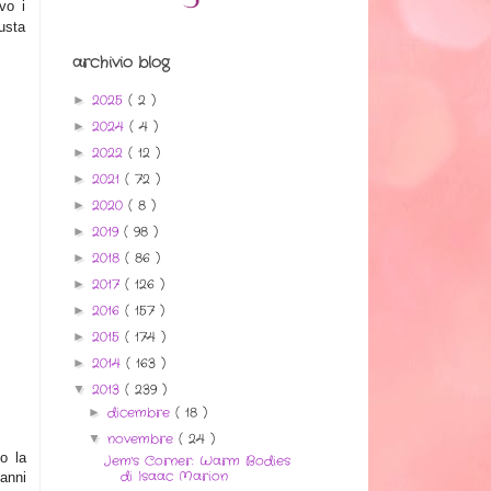
vo i
iusta
archivio blog
2025
( 2 )
►
2024
( 4 )
►
2022
( 12 )
►
2021
( 72 )
►
2020
( 8 )
►
2019
( 98 )
►
2018
( 86 )
►
2017
( 126 )
►
2016
( 157 )
►
2015
( 174 )
►
2014
( 163 )
►
2013
( 239 )
▼
dicembre
( 18 )
►
novembre
( 24 )
▼
o la
Jem's Corner: Warm Bodies
di Isaac Marion
anni