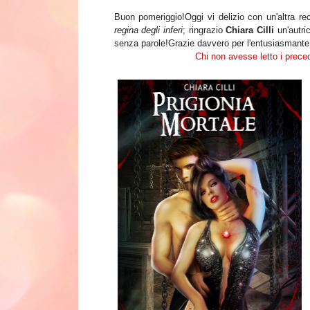
Buon pomeriggio!Oggi vi delizio con un'altra r
regina degli inferi
; ringrazio
Chiara Cilli
un'autri
senza parole!Grazie davvero per l'entusiasmante 
C
hi non avesse letto i preced