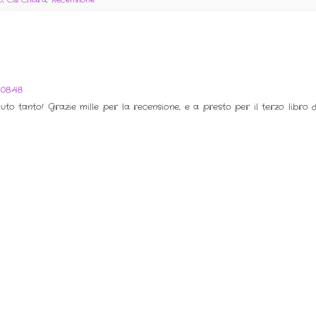
o
,
Cilli Chiara
,
Recensione
 08:48
to tanto! Grazie mille per la recensione, e a presto per il terzo libro d