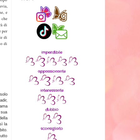
avia,
ne, e
o che
rà di
e per
le di
no di
imperdibile
appassionante
interessante
 solo
adir,
rama
dubbio
a sua
della
sì la
sconsigliato
bito.
utto