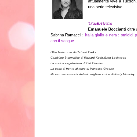
attualmente vive a Tucson,
una serie televisiva.
Traduttrice
Emanuele Boccianti
oltre 
Sabrina Ramacci :
Italia giallo e nera : omicidi 
con il sangue
.
Oltre l'orizzonte di Richard Parks
Cambiare è semplice di Richard Koch,Greg Lockwood
La cucina vegetariana di Pat Crocker
La casa di fronte al mare di Vanessa Greene
Mi sono innamorata del mio migliore amico di Kristy Moseley