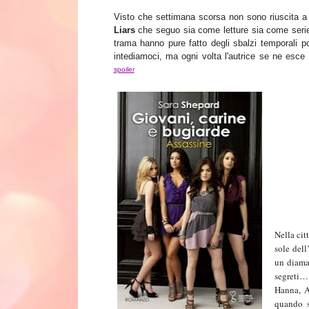
Visto che
settimana scorsa non sono riu
scit
a a
Liars
che seguo sia come letture s
ia come seri
trama hanno pu
re fatto degli sbalzi temporali p
intediamoci, ma ogni volta
l
'autrice se
ne esce 
spoiler
Nella cit
sole dell
un diama
segreti…
Hanna, A
quando s