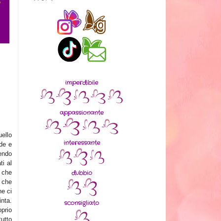
imperdibile
appassionante
ello
interessante
de e
endo
ti al
dubbio
 che
 che
e ci
nta.
sconsigliato
oprio
utto