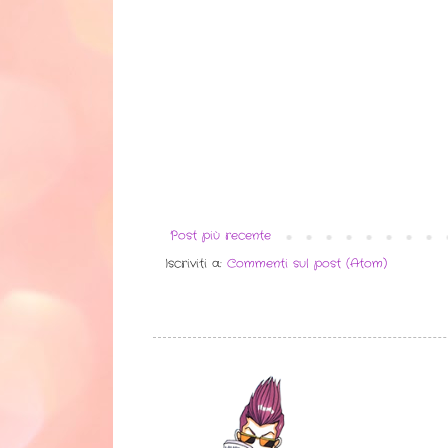
Post più recente
Iscriviti a:
Commenti sul post (Atom)