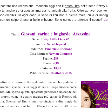
 postare una recensione, recu
pero oggi con il
sest
o libro
della serie
Pretty
Li
e tv
, anche se di quest'ultima siamo arrivati alla frutta. Oltre ad aver sconvol
oco credi
bili. In ogni caso la serie d
i libri non è niente male
, nulla di impeg
con un c
olpo di scena bello e buono.
S
ono curiosa e
attendo il sequel!
Con
Giovani, carine e bugiarde. Assassine
Titolo:
Pretty Little Liars
#
6
Serie:
Sara Shepard
Autrice:
Emanuele Boccianti
Tradutt
ri
ce:
Newton Compton
Casa Editrice:
288
Pagine:
4
,99
Ebook:
1
8
,90
Cartaceo
:
15
ottobre
201
5
Pubblicazione:
tadina di Rosewood, Pennsylvania, tutto sembra perfetto: il
’inverno spande i suoi raggi dorati e il lago luccica come
nte. Ma spesso questa apparente perfezione nasconde dei
 proprio come le quattro ragazze più carine di Rosewood.
ria, Spencer ed Emily hnno cominciato a dire bugie da
ono diventate amiche di Alison DiLaurentis. Ali le ha