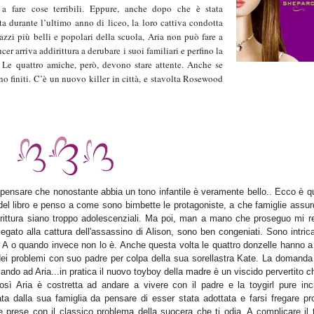
e a fare cose terribili. Eppure, anche dopo che è stata
ta durante l’ultimo anno di liceo, la loro cattiva condotta
zzi più belli e popolari della scuola, Aria non può fare a
r arriva addirittura a derubare i suoi familiari e perfino la
. Le quattro amiche, però, devono stare attente. Anche se
ono finiti. C’è un nuovo killer in città, e stavolta Rosewood
e pensare che nonostante abbia un tono infantile è veramente bello
..
Ecco è qu
a del libro e penso a come sono bimbette
le
protagoniste, a che famiglie assur
scrittura siano troppo adolescenziali. Ma poi, man a mano che proseguo mi r
 legato alla cattura dell'assassino di Alison, sono ben congeniati. Sono intrica
 A o quando invece non lo è. Anche questa volta le quattro donzelle hanno a
dei problemi con suo padre per colpa della sua sorellastra Kate. La domanda
 ad Aria...in pratica il nuovo toyboy della madre è un viscido pervertito ch
osì Aria
è costretta ad andare a vivere con il padre e la toygirl pure inci
ta dalla sua famiglia da pensare di esser
stata
adottata e farsi fregare pr
 prese con il classico problema della suocera che ti odia. A complicare il t