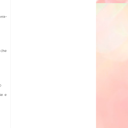
una-
 che
D
se e