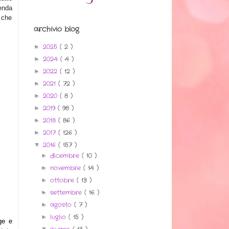
cenda
n che
archivio blog
2025
( 2 )
►
2024
( 4 )
►
2022
( 12 )
►
2021
( 72 )
►
2020
( 8 )
►
2019
( 98 )
►
2018
( 86 )
►
2017
( 126 )
►
2016
( 157 )
▼
dicembre
( 10 )
►
novembre
( 14 )
►
ottobre
( 13 )
►
settembre
( 16 )
►
agosto
( 7 )
►
luglio
( 15 )
►
ge e
▼