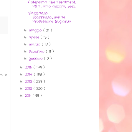
Anteprima: The Treatment,
P.S. Ti amo ancora, Seek...
Viaggiando,
Scoprendo..Lie4Me.
Professione Bugiarda
maggio
( 21 )
►
aprile
( 13 )
►
marzo
( 17 )
►
febbraio
( 11 )
►
gennaio
( 7 )
►
2015
( 174 )
►
2014
( 163 )
mi è
►
2013
( 239 )
►
2012
( 320 )
►
2011
( 99 )
►