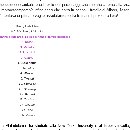
 che dovrebbe aiutarle e del resto dei personaggi che ruotano attorno alla vi
 morto/scomparso? Infine ecco che entra in scena il fratello di Alison, Jaso
confusa di prima e voglio assolutamente tra le mani il prossimo libro!
Pretty Little Liars
0.5 Ali's Pretty Little Lies
 carine e bugiarde. Le bugie hanno gambe bellissime
2. Divine
3. Perfette
4. Incredibili
5. Cattive
6. Assassine
7. Heartless
8. Wanted
9. Twisted
10. Ruthless
11. Stunning
12. Burned
1
3. Crushed
14. Deadly
15.Toxic
16. Vicous
 a Philadelphia, ha studiato alla New York University e al Brooklyn Colle