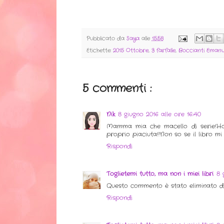
Pubblicato da
Saya
alle
15:58
Etichette:
2015 Ottobre
,
3 farfalle
,
Boccianti Emanu
5 commenti :
Nik
8 giugno 2016 alle ore 16:40
Mamma mia che macello di serie!Ho 
proprio piaciuta!!Non so se il libro 
Rispondi
Toglietemi tutto, ma non i miei libri
8 
Questo commento è stato eliminato dal
Rispondi