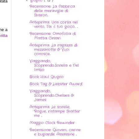
giugno
( 13 )
tata
Recensione: La fabbrica
delle meraviglie di
Sharon...
Anteprima: Una corsa nel
vento, Fai il tuo gioco, ...
me a
Recensione: Omofollia di
ritta
Mattia Cesari
Anteprima: La ragazza di
mezzanotte & Vuoi
conosce...
Viaggiando,
Scoprendo..Sorella e Nel
limbo
Book Haul Giugno
Book Tag & Liebster Award
Viaggiando,
Scoprendo..Chelsea &
James
Anteprima: Le sorelle,
Rogue, ristampe Shatter
me ...
Maggio Clock Rewinder
Recensione: Giovani, carine
e bugiarde. Assassine ...