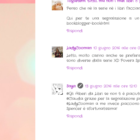
Toglietemi tutto, ma non i miei libri
8 
Penso che nè la serie nè i libri faccia
Qui per te una segnalazione a un boo
bookblogger-book.html
Rispondi
LadyCooman
10 giugno 2016 alle ore 0
Letto, molto carino anche se preferi
sono diverse dalla serie XD Povera Sp
Rispondi
Saya
13 giugno 2016 alle ore 12:10
@Gli Alberi da Libri se non ti è piaciut
@Claudia grazie per la segnalazione p
@LadyCooman a me invece piacciono più
Spencer è sfortunatissima!
Rispondi