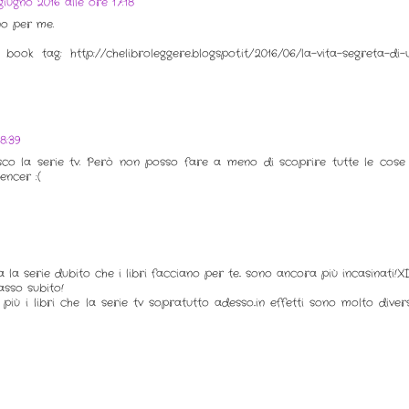
giugno 2016 alle ore 17:18
no per me.
k tag: http://chelibroleggere.blogspot.it/2016/06/la-vita-segreta-di-
8:39
sco la serie tv. Però non posso fare a meno di scoprire tutte le cose
encer :(
a la serie dubito che i libri facciano per te.. sono ancora più incasinati!X
asso subito!
 i libri che la serie tv sopratutto adesso..in effetti sono molto diver