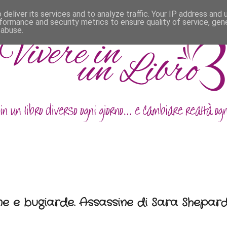
deliver its services and to analyze traffic. Your IP address and
formance and security metrics to ensure quality of service, ge
 abuse.
ne e bugiarde. Assassine di Sara Shepard