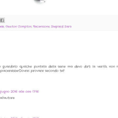
ele
,
Newton Compton
,
Recensione
,
Shepard Sara
guardato qualche puntata della serie ma devo dirti la verità, non 
mi piacerebbe!Dovrei provare secondo te?
giugno 2016 alle ore 17:16
l'autore.