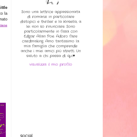
ttle
Sono una lettrice appassionata
to la
di romanzi in particolare
nato
distopici e thriller e la Kinsella, a
tiene
lei non so rinunciare. Sono
particolarmente in fissa con
Edgar Allan Poe. Adoro fare
cardmaking. Amo tantissimo la
mia famiglia che comprende
anche i miei amici più stretti. Un
saluto a chi passa di qui♥
visualizza il mio profilo
social