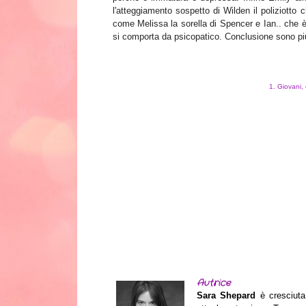
l'atteggiamento sospetto di Wilden il poliziotto
come Melissa la sorella di Spencer e Ian.. che è
si comporta d
a
psicopatico. Conclusione sono più 
1. Giovani,
Autrice
Sara Shepard
è cresciuta