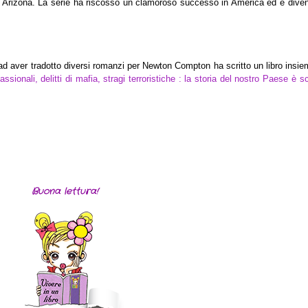
 Arizona. La serie ha riscosso un clamoroso successo in America ed è diven
ad aver tradotto di
versi romanzi per N
ewton Compton
ha scritto un libro i
nsie
passionali, delitti di mafia, stragi terroristiche : la storia del nostro Paese è sc
Buona lettura!