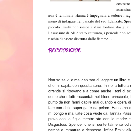
costrett
assassina
non è terminata. Hanna è impegnata a sedurre i raga
meno di indagare nel passato del suo fidanzato, Spence
piccola Emily non riesce a stare lontana dai guai
l’assassino di Ali è stato catturato, i pericoli non s
rischia di essere distrutta dalle fiamme…
RECENSIONE
Non so se vi è mai capitato di leggere un libro 
che mi capita con questa serie. Inizio la lettur
orrende si ritrovano e a come anche i toni di 
conto che i fatti raccontati nel filone principale,
punto da non farmi capire mai quando è opera di
fare con delle super gatte da pelare. Hanna ha 
mi pongo è ma Kate cosa vuole da Hanna? Passando
prova con
la figlia mentre sta con la madre c
Disgustosi. Spencer che si sente talmente odia
perché è immatura e depressa. Infine Emily alle