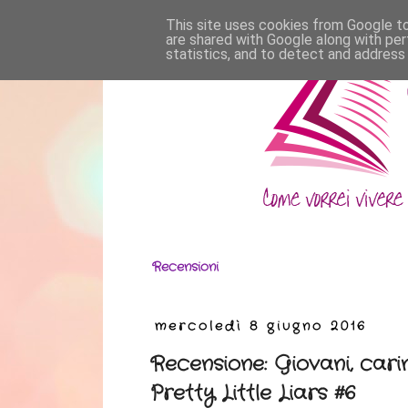
This site uses cookies from Google to 
are shared with Google along with per
statistics, and to detect and address
Recensioni
mercoledì 8 giugno 2016
Recensione: Giovani, cari
Pretty Little Liars #6