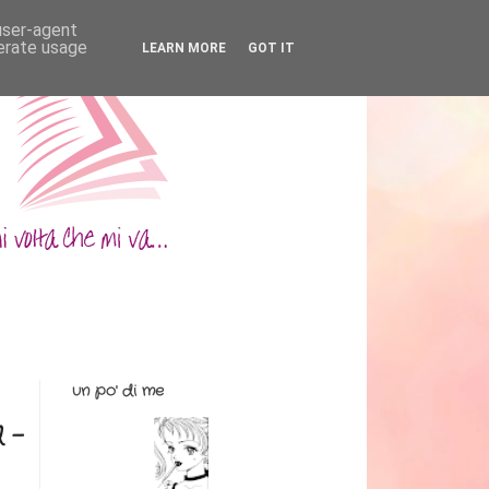
 user-agent
nerate usage
LEARN MORE
GOT IT
un po' di me
 -