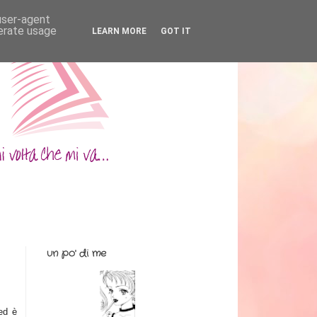
 user-agent
nerate usage
LEARN MORE
GOT IT
un po' di me
 ed è