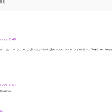
e ore 12:48
per te, ma come tutti scoprirai che sono un elfo pessimo. Però mi imp
e ore 12:50
unzioni
52