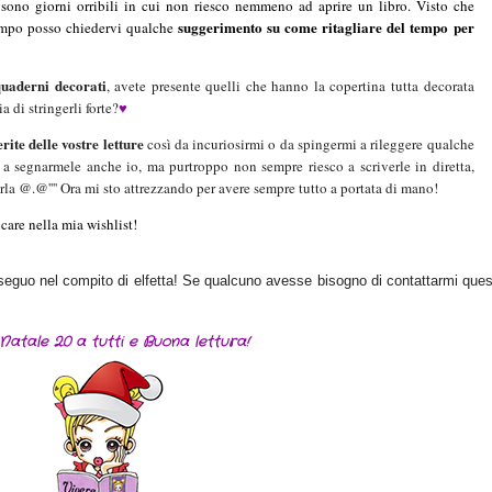
 sono giorni orribili in cui non riesco nemmeno ad aprire un libro. Visto che
suggerimento su come ritagliare del tempo per
empo posso chiedervi qualche
quaderni
decorati
, avete presente quelli che hanno la copertina tutta decorata
 di stringerli forte?
♥
erite delle vostre letture
così da incuriosirmi o da spingermi a rileggere qualche
o a segnarmele anche io, ma purtroppo non sempre riesco a scriverle in diretta,
rla @.@'''' Ora mi sto attrezzando per avere sempre tutto a portata di mano!
are nella mia wishlist!
proseguo nel compito di elfetta! Se qualcuno avesse bisogno di contattarmi que
Natale 2.0 a tutti e Buona lettura!