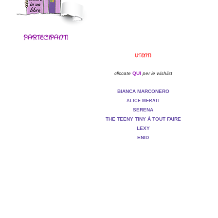
PARTECIPANTI
UTENTI
cliccate
QUI
per le wishlist
BIANCA MARCONERO
ALICE MERATI
SERENA
T
HE TEENY TINY
À TOUT FAIRE
LEXY
E
NID