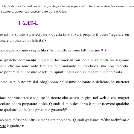
lla testa perché realizziate i sogni degli altri, né è garantito che i vostri desideri verranno esa
e sapere di avere reso qualcuno un po' più felice.
I WISH...
 mi ha spinto a partecipare a questa iniziativa è proprio il poter "regalare un
onare un pizzico di felicità!
♥
segnalibri
di conseguenza amo i
! Sopratutto se sono fatti a mano
♥.♥
commento
follower
ere qualche
e qualche
in più. So che in molti mi seguono
 anche che mi sono auto limitata non andando su facebook, ma non importa.
o portare alla luce nuove letture, spunti interessanti e magari qualche risata!
come si può notare dal blog) sono bellissime colorate e delicate, le metterei
iace sperimentare e seguire le ricette che scovo in giro nel web o che magari
ticolare adoro preparare dolci. Quindi il mio desiderio è poter ricevere qualche
(o qualsiasi dolce) da provare e gustare!;P
tè/tisana/infuso
amo bere tè/tisane/infusi e mangiare pop corn. Quindi qualsiasi
è
itto
è gradito
♥