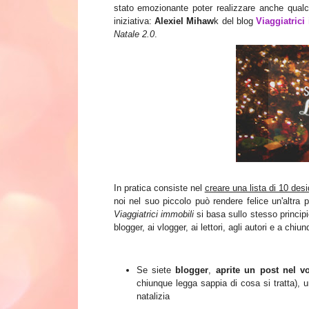
stato emozionante poter realizzare anche qualch
iniziativa:
Alexiel
Mihaw
k
del blog
Viaggiatrici
Natale 2.0
.
In pratica consiste nel
creare una lista di 10 desi
noi nel suo piccolo può rendere felice un'altra
Viaggiatrici immobili
si basa sullo stesso principio
blogger, ai vlogger, ai lettori, agli autori e a chi
Se siete
blogger
,
aprite un post nel v
chiunque legga sappia di cosa si tratta), una
natalizia