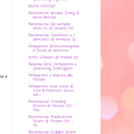
BUON NATALE!
Recensione: Bunker Diary di
Kevin Brooks
Recensione: Sei sempre
stato tu di Chiara Cilli
Recensione: Trent'anni e li
dimostro di Amabile Gi...
Anteprima: Biancomangiare
e Dolce di semolino
Sotto L'Albero di Natale 2.0
Release Blitz, Anteprima e
Giveaway: Distruggimi
Anteprima: Il sapore del
sta è
Natale
Anteprima: Sulle orme di
Tom & Nascono alcuni
ad i...
Recensione: Colliding
Storms di Chiara Cilli -
The...
Recensione: Radioactive
Storm di Chiara Cilli -
Th...
Recensione: Sudden Storm