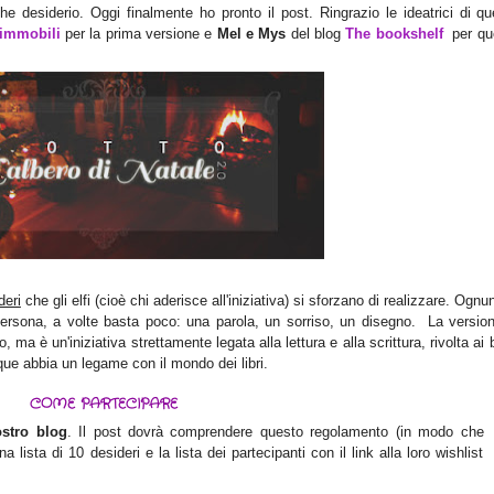
e desiderio. Oggi finalmente ho pronto il post. Ringrazio le ideatrici di qu
 immobili
per la prima versione e
Mel e Mys
del blog
The bookshelf
per qu
deri
che gli elfi (cioè chi aderisce all'iniziativa) si sforzano di realizzare. Ognu
 persona, a volte basta poco: una parola, un sorriso, un disegno. La version
, ma è un'iniziativa strettamente legata alla lettura e alla scrittura, rivolta ai
unque abbia un legame con il mondo dei libri.
COME PARTECIPARE
ostro blog
. Il post dovrà comprendere questo regolamento (in modo che
 lista di 10 desideri e la lista dei partecipanti con il link alla loro wishlist