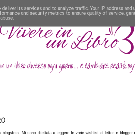
deliver its services and to analyze traffic. Your IP address and
formance and security metrics to ensure quality of service, ge
 abuse.
.0
la blogsfera. Mi sono dilettata a leggere le varie
wishlist di lettori e blogger