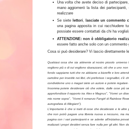
Una volta che avete deciso di partecipare
mano aggiornerò la lista dei partecipanti,
realizzare
Se siete
lettori
,
lasciate un commento con
una pagina apposita in cui racchiudere tut
possiate essere contattati da chi ha voglia\p
ATTENZIONE: non è obbligatorio realizz
essere fatto anche solo con un commento g
Cosa si può desiderare? Vi lascio direttamente le
Qualsiasi cosa che sia attinente al nostro piccolo universo
vogliono più o di cui vogliono sbarazzarsi, ciò che a uno non p
fondo sappiamo tutti che ne abbiamo a bizzeffe e loro attendon
cartoline per inserirle nei libri, chi preferisce i segnalibri, c'
condividerne uno o magari siete un autore e potete regalare
Insomma potete desiderare ciò che volete, dalle cose più s
approfondisce il rapporto tra Alex e Magnus", "Vorrei un diseg
mio nome sopra", "Vorrei il romanzo Fangirl di Rainbow Rowell
autografata di Allegiant").
L'importante è che si tratti di cose che desiderate e le altre p
che non potrò pagare una libreria nuova a nessuno, ma maga
pagina con i vari partecipanti e se aderite all'iniziativa prov
realizzati i propri desideri senza fare nulla per gli altri. Non