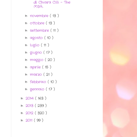
di Chiara Cilli - The
MSA...
novembre
( 13 )
►
ottobre
( 13 )
►
settembre
( 11 )
►
agosto
( 10 )
►
luglio
( 11 )
►
giugno
( 17 )
►
maggio
( 20 )
►
aprile
( 15 )
►
marzo
( 21 )
►
febbraio
( 10 )
►
gennaio
( 17 )
►
2014
( 163 )
►
2013
( 239 )
►
2012
( 320 )
►
2011
( 99 )
►