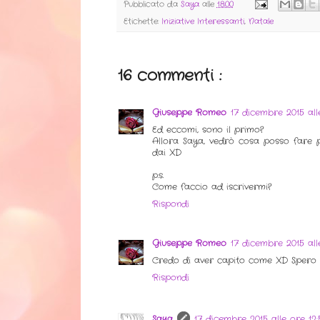
Pubblicato da
Saya
alle
18:00
Etichette:
Iniziative Interessanti
,
Natale
16 commenti :
Giuseppe Romeo
17 dicembre 2015 all
Ed eccomi, sono il primo?
Allora Saya, vedrò cosa posso fare 
dai XD
p.s.
Come faccio ad iscrivermi?
Rispondi
Giuseppe Romeo
17 dicembre 2015 all
Credo di aver capito come XD Spero f
Rispondi
Saya
17 dicembre 2015 alle ore 12: