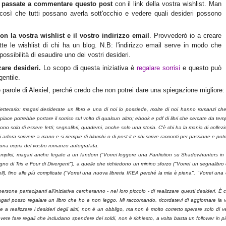
,
passate a commentare questo post
con il link della vostra wishlist. Man
 così che tutti possano averla sott'occhio e vedere quali desideri possono
 la vostra wishlist e il vostro indirizzo email
. Provvederò io a creare
te le wishlist di chi ha un blog. N.B: l'indirizzo email serve in modo che
ossibilità di esaudire uno dei vostri desideri.
are desideri.
Lo scopo di questa iniziativa è
regalare sorrisi
e questo può
entile.
 parole di Alexiel, perché credo che non potrei dare una spiegazione migliore:
 letterario: magari desiderate un libro e una di noi lo possiede, molte di noi hanno romanzi ch
iace potrebbe portare il sorriso sul volto di qualcun altro; ebook e pdf di libri che cercate da tem
o solo di essere letti; segnalibri, quaderni, anche solo una storia. C'è chi ha la mania di collez
è chi adora scrivere a mano e si riempie di blocchi o di post-it e chi scrive racconti per passione e po
 una copia del vostro romanzo autografata.
emplici, magari anche legate a un fandom ("Vorrei leggere una Fanfiction su Shadowhunters in c
no di Tris e Four di Divergent"), a quelle che richiedono un minino sforzo ("Vorrei un segnalibro 
), fino alle più complicate ("Vorrei una nuova libreria IKEA perché la mia è piena", "Vorrei una
ersone partecipanti all'iniziativa cercheranno - nel loro piccolo - di realizzare questi desideri. È 
ri posso regalare un libro che ho e non leggo. Mi raccomando, ricordatevi di aggiornare la v
ate a realizzare i desideri degli altri, non è un obbligo, ma non è molto corretto sperare solo di 
 dovete fare regali che includano spendere dei soldi, non è richiesto, a volta basta un follower in p