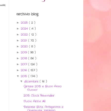
uditi,
archivio blog
2025
( 2 )
►
2024
( 4 )
►
2022
( 12 )
►
2021
( 72 )
►
2020
( 8 )
►
2019
( 98 )
►
2018
( 86 )
►
2017
( 126 )
►
2016
( 157 )
►
2015
( 174 )
▼
dicembre
( 16 )
▼
Grazie 2015 e Buon Anno
Nuovo!
2015 Clock Rewinder
Nuovi Arrivi #6
Release Blitz, Anteprima e
Giveaway: Inganno