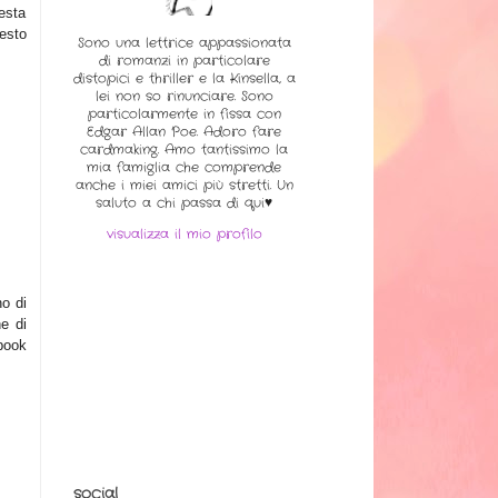
esta
esto
Sono una lettrice appassionata
di romanzi in particolare
distopici e thriller e la Kinsella, a
lei non so rinunciare. Sono
particolarmente in fissa con
Edgar Allan Poe. Adoro fare
cardmaking. Amo tantissimo la
mia famiglia che comprende
anche i miei amici più stretti. Un
saluto a chi passa di qui♥
visualizza il mio profilo
no di
e di
 book
social