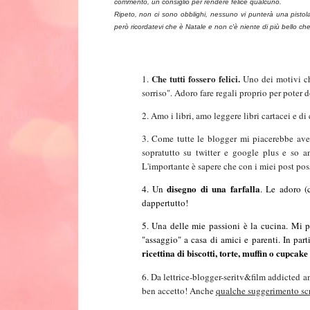
commento, un consiglio per rendere felice qualcuno.
Ripeto, non ci sono obblighi, nessuno vi punterà una pistola a
però ricordatevi che è Natale e non c'è niente di più bello ch
Che tutti fossero felici.
1.
Uno dei motivi che
sorriso". Adoro fare regali proprio per poter d
2.
Amo i libri, amo leggere libri cartacei e 
3.
Come tutte le blogger mi piacerebbe av
sopratutto su twitter e google plus e so
L'importante è sapere che con i miei post poss
disegno di una farfalla
4.
Un
. Le adoro (
dappertutto!
5.
Una delle mie passioni è la cucina. Mi p
"assaggio" a casa di amici e parenti. In par
ricettina di biscotti, torte, muffin o cupcake
6. Da lettrice-blogger-seritv&film addicted 
ben accetto! Anche
qualche suggerimento scr