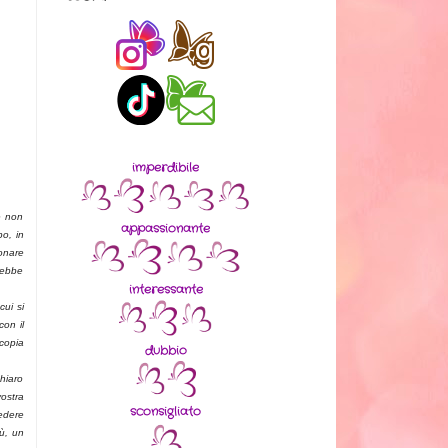
imperdibile
e non
appassionante
po, in
ionare
trebbe
interessante
ui si
con il
 copia
dubbio
chiaro
ostra
sconsigliato
vedere
iù, un