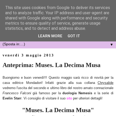
This site uses cookies from Google to deliver its services
and to analyze traffic. Your IP address and user-agent are
shared with Google along with performance and security
metrics to ensure quality of service, generate usage
statistics, and to detect and address abuse.
LEARN MORE
GOT IT
▼
venerdì 3 maggio 2013
Anteprima: Muses. La Decima Musa
Buongiorno e buon venerdì!!! Questo maggio sarà ricco di novità per la
casa editrice Mondadori! Infatti grazie alla sua collana
Chrysalide
vedremo l'uscita del secondo e ultimo libro del nostro amato connazionale
Francesco Falconi
già famoso per la
duologia Nemesis
e la serie di
Evelin Starr
. Vi consiglio di visitare il suo
sito
per ulteriori dettagli!
"Muses. La Decima Musa"