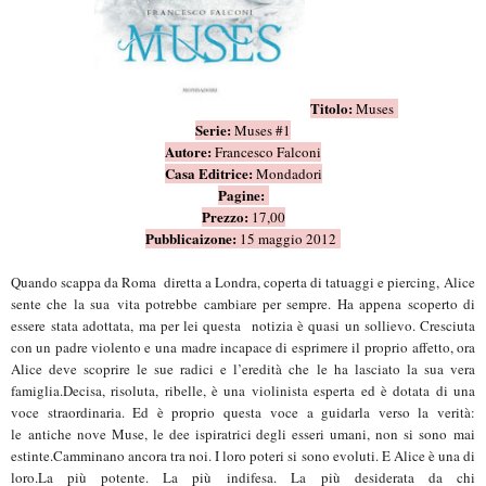
Titolo:
Muses
Serie:
Muses #1
Autore:
Francesco Falconi
Casa Editrice:
Mondadori
Pagine:
Prezzo:
17,00
Pubblicaizone:
15 maggio 2012
Quando scappa da Roma diretta a Londra, coperta di tatuaggi e piercing, Alice
sente che la sua vita potrebbe cambiare per sempre. Ha appena scoperto di
essere stata adottata, ma per lei questa notizia è quasi un sollievo. Cresciuta
con un padre violento e u
na madre incapace di esprimere il proprio affetto, ora
Alice deve scoprire le sue radici e l’eredità che le ha lasciato la sua vera
famiglia.
Decisa, risoluta, ribelle, è una violinista esperta ed è dotata di una
voce straordinaria. Ed è proprio questa voce a guidarla verso la verità:
le antiche nove Muse, le dee ispiratrici degli esseri umani, non si sono mai
estinte.
Camminano ancora tra noi. I loro poteri si sono evoluti. E Alice è una di
loro.
La più potente. La più indifesa. La più desiderata da chi