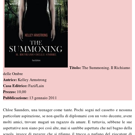
Titolo:
The Summoning. Il Richiamo
delle Ombre
Autrice:
Kelley Armstrong
Casa Editrice:
/
Fazi
Lain
Prezzo:
10,00
Pubblicazione:
13 gennaio 2011
Chloe Saunders, una teenager come tante. Pochi sogni nel cassetto e nessuna
particolare aspirazione, se non quella di diplomarsi con un voto decente, avere
molti amici, trovare magari un ragazzo da amare. E tuttavia, sebbene le sue
aspettative non siano poi così alte, mai si sarebbe aspettata che nel bagno della
scuola, invece di ragazze che si rifanno il trucco o parlano del giocatore di