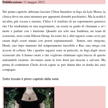
Pubblicazione:
11 maggio 2012
Nel primo capitolo abbiamo lasciato Chloe Saunders in fuga da Lyle House, la
clinica dove era stata internata per apparenti disturbi psichiatrici. Ma la realtà è
un’altra, più oscura e sinistra: Chloe è il risultato di un esperimento genetico
che l’ha trasformata in una negromante, un essere in grado di chiamare a sé i
morti e parlare con i fantasmi. Quando era solo una bambina, un team di
scienziati, noto come Edison Group, ha usato lei e altri ragazzi come cavie per
creare degli esseri umani con poteri soprannaturali: Simon, uno stregone,
Derek, uno lupo mannaro dal temperamento irascibile e Rae, una strega con
accessi di collera. Ora i quattro ragazzi sono in pericolo, in fuga dagli stessi
scienziati che li hanno creati e che vogliono eliminare ogni traccia di queste
indomabili creature: dovranno unire le loro forze per riuscire a salvarsi. Ma
prima di combattere Chole dovrà capire se può fidarsi fino in fondo dei suoi
compagni.
Sotto trovate il primo capitolo della serie.