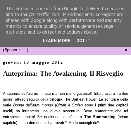
This site uses cookies from Google to deliver its services
and to analyze traffic. Your IP address and user-agent are
shared with Google along with performance and security
metrics to ensure quality of service, generate usage
statistics, and to detect and address abuse.
LEARN MORE
GOT IT
▼
giovedì 10 maggio 2012
Anteprima: The Awakening. Il Risveglio
Anteprima dell'ultimo minuto ma non meno gustosa!! Infatti uscirà tra due
giorni l'atteso seguito della
trilogia
The Darkest Power
! La scrittrice della
serie
Donne dell'altro mondo
(
Bitten
e
Stolen
sono i primi due capitoli
usciti) ha intrapreso una nuova avventura. Devo ammettere che mi
entusiasma molto! Se qualcuno ha già letto
The Summoning
(primo
capitolo) mi sa dire come l'ha trovato? Me lo consigliate?