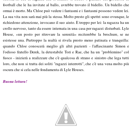
football che le ha invitate al ballo, avrebbe trovato il bidello. Un bidello che
ormai è morto. Ma Chloe può vedere i fantasmi e i fantasmi possono vedere lei.
La sua vita non sarà mai più la stessa. Molto presto gli spettri sono ovunque, le
richiedono attenzione, invocano il suo aiuto. È troppo per lei: la ragazza ha un
crollo nervoso, tanto da essere internata in una casa per ragazzi disturbati. Lyle
House, «un posto per ritrovare la serenità» reciterebbe la brochure, se ne
esistesse una. Purtroppo la realtà si rivela presto meno patinata e tranquilla:
quando Chloe conoscerà meglio gli altri pazienti - l'affascinante Simon e
l'odioso fratello Derek, la detestabile Tori e Rae, che ha un "problemino" col
fuoco - inizierà a realizzare che c'è qualcosa di strano e sinistro che lega tutti
loro, che non si tratta dei soliti "ragazzi interrotti", che c'è una vena molto più
oscura che si cela nelle fondamenta di Lyle Houses.
Buona lettura!