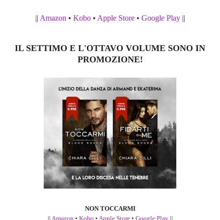
||
Amazon
•
Kobo
•
Apple Store
•
Google Play
||
IL SETTIMO E L'OTTAVO VOLUME SONO IN
PROMOZIONE!
NON TOCCARMI
||
Amazon
•
Kobo
•
Apple Store
•
Google Play
||