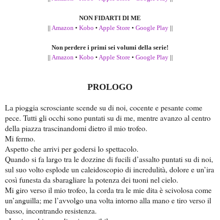
NON FIDARTI DI ME
||
Amazon
•
Kobo
•
Apple Store
•
Google Play
||
Non perdere i primi sei volumi della serie!
||
Amazon
•
Kobo
•
Apple Store
•
Google Play
||
PROLOGO
La pioggia scrosciante scende su di noi, cocente e pesante come
pece. Tutti gli occhi sono puntati su di me, mentre avanzo al centro
della piazza trascinandomi dietro il mio trofeo.
Mi fermo.
Aspetto che arrivi per godersi lo spettacolo.
Quando si fa largo tra le dozzine di fucili d’assalto puntati su di noi,
sul suo volto esplode un caleidoscopio di incredulità, dolore e un’ira
così funesta da sbaragliare la potenza dei tuoni nel cielo.
Mi giro verso il mio trofeo, la corda tra le mie dita è scivolosa come
un’anguilla; me l’avvolgo una volta intorno alla mano e tiro verso il
basso, incontrando resistenza.