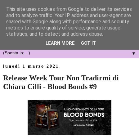
This site uses cookies from Google to deliver its services
and to analyze traffic. Your IP address and user-agent are
shared with Google along with performance and security
metrics to ensure quality of service, generate usage
statistics, and to detect and address abuse.
LEARN MORE
GOT IT
▼
lunedì 1 marzo 2021
Release Week Tour Non Tradirmi di
Chiara Cilli - Blood Bonds #9