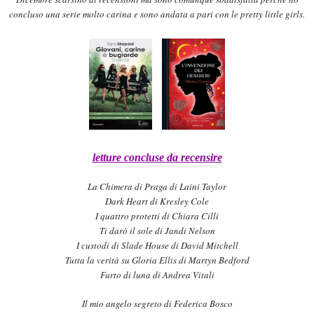
conc
luso una serie molto carina e
sono andata a pari con le pretty little girls.
letture concluse da recensire
La
Chimera di Praga di Lain
i Ta
y
l
or
Dark Heart di Kresley Cole
I quattro protetti di Chiara Cilli
Ti darò il sole di Jandi Nelson
I custodi di Slade House di David Mitchell
Tutta la verità su Gloria Ellis di Martyn Bedford
Furto di luna di Andrea Vitali
Il mio angelo segreto di Federica Bosco