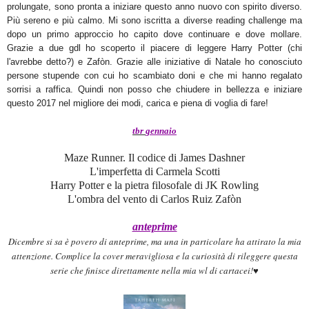
prolungate, sono pronta a iniziare questo anno nuovo con spirito diverso.
Più sereno e più calmo. Mi sono iscritta a diverse reading challenge ma
dopo un primo approccio ho capito dove continuare e dove mollare.
Grazie a due gdl ho scoperto il piacere di leggere Harry Potter (chi
l'avrebbe detto?) e Zafòn. Grazie alle iniziative di Natale ho conosciuto
persone stupende con cui ho scambiato doni e che mi hanno regalato
sorrisi a raffica. Quindi non posso che chiudere in bellezza e iniziare
questo 2017 nel migliore dei modi, carica e piena di voglia di fare!
tbr
gennaio
Maze Runner. Il codice di James Dashner
L'imperfetta di Carmela Scotti
Harry Potter e la pietra filosofale di JK Rowling
L'ombra del vento di Carlos Ruiz Zafòn
anteprime
Dicembre si sa è povero di anteprime, ma una in particolare ha attirato la mia
attenzione. Complice la cover meravigliosa e la curiosità di rileggere questa
serie che finisce direttamente nella mia wl di cartacei!♥