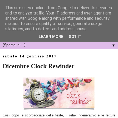
This site uses cookies from Google to deliver its services
and to analyze traffic. Your IP address and user-agent are
shared with Google along with performance and security
metrics to ensure quality of service, generate usage
statistics, and to detect and address abuse.
LEARN MORE
GOT IT
▼
sabato 14 gennaio 2017
Dicembre Clock Rewinder
Così dopo le scorpacciate delle feste, il relax rigenerativo e le letture