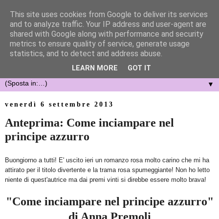
This site uses cookies from Google to deliver its services
and to analyze traffic. Your IP address and user-agent are
shared with Google along with performance and security
metrics to ensure quality of service, generate usage
statistics, and to detect and address abuse.
LEARN MORE
GOT IT
▼
venerdì 6 settembre 2013
Anteprima: Come inciampare nel
principe azzurro
Buongiorno a tutti! E' uscito ieri un romanzo rosa molto carino che mi ha
attirato per il titolo divertente e la trama rosa spumeggiante! Non ho letto
niente di quest'autrice ma dai premi vinti si direbbe essere molto brava!
"Come inciampare nel principe azzurro"
di Anna Premoli