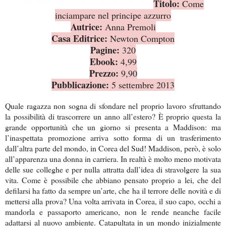
Titolo:
Come
inciampare nel principe azzurro
Autrice:
Anna Premoli
Casa Editrice:
Newton Compton
Pagine:
320
Ebook:
4,99
Prezzo:
9,90
Pubblicazione:
5 settembre 2013
Quale ragazza non sogna di sfondare nel proprio lavoro sfruttando
la possibilità di trascorrere un anno all’estero? È proprio questa la
grande opportunità che un giorno si presenta a Maddison: ma
l’inaspettata promozione arriva sotto forma di un trasferimento
dall’altra parte del mondo, in Corea del Sud! Maddison, però, è solo
all’apparenza una donna in carriera. In realtà è molto meno motivata
delle sue colleghe e per nulla attratta dall’idea di stravolgere la sua
vita. Come è possibile che abbiano pensato proprio a lei, che del
defilarsi ha fatto da sempre un’arte, che ha il terrore delle novità e di
mettersi alla prova? Una volta arrivata in Corea, il suo capo, occhi a
mandorla e passaporto americano, non le rende neanche facile
adattarsi al nuovo ambiente. Catapultata in un mondo inizialmente