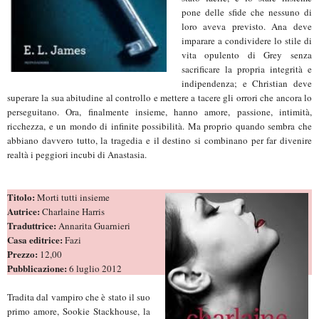
pone delle sfide che nessuno di
loro aveva previsto. Ana deve
imparare a condividere lo stile di
vita opulento di Grey senza
sacrificare la propria integrità e
indipendenza; e Christian deve
superare la sua abitudine al controllo e mettere a tacere gli orrori che ancora lo
perseguitano. Ora, finalmente insieme, hanno amore, passione, intimità,
ricchezza, e un mondo di infinite possibilità. Ma proprio quando sembra che
abbiano davvero tutto, la tragedia e il destino si combinano per far divenire
realtà i peggiori incubi di Anastasia.
Titolo:
Morti tutti insieme
Autrice:
Charlaine Harris
Traduttrice:
Annarita Guarnieri
Casa editrice:
Fazi
Prezzo:
12,00
Pubblicazione:
6 luglio 2012
Tradita dal vampiro che è stato il suo
primo amore, Sookie Stackhouse, la