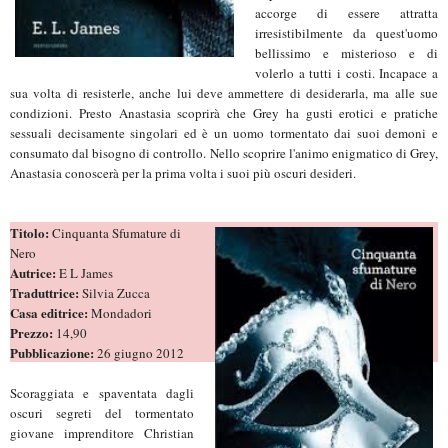
accorge di essere attratta
irresistibilmente da quest'uomo
bellissimo e misterioso e di
volerlo a tutti i costi. Incapace a
sua volta di resisterle, anche lui deve ammettere di desiderarla, ma alle sue
condizioni. Presto Anastasia scoprirà che Grey ha gusti erotici e pratiche
sessuali decisamente singolari ed è un uomo tormentato dai suoi demoni e
consumato dal bisogno di controllo. Nello scoprire l'animo enigmatico di Grey,
Anastasia conoscerà per la prima volta i suoi più oscuri desideri.
Titolo:
Cinquanta Sfumature di
Nero
Autrice:
E L James
Traduttrice:
Silvia Zucca
Casa editrice:
Mondadori
Prezzo:
14,90
Pubblicazione:
26 giugno 2012
Scoraggiata e spaventata dagli
oscuri segreti del tormentato
giovane imprenditore Christian