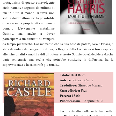
protagonista di questo coinvolgente
ciclo narrativo seguito da milioni di
fan in tutto il mondo, si trova non
solo a dover affrontare la possibilità
di avere nella propria vita un nuovo
uomo... L'avvenente mutaforme
Quinn... ma anche a dover
partecipare a un summit di vampiri,
da tempo pianificato. Dal momento che la sua base di potere, New Orleans, è
stata devastata dall'uragano Katrina, la Regina della Louisiana si trova esposta
alle mire di altri vampiri avidi di potere, e presto Sookie dovrà decidere da che
parte schierarsi: una scelta che potrebbe costituire la differenza fra la
sopravvivenza e la catastrofe più totale...
Titolo:
Heat Rises
Autrice:
Richard Castle
Traduttore:
Giuseppe Marano
Casa editrice:
Fazi
Prezzo:
15,00
Pubblicazione:
12 aprile 2012
Terzo episodio della serie best seller