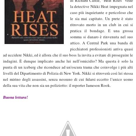
di Richard Castle, “Heat Rises” vede
la detective Nikki Heat impegnata nel
caso più inquietante e pericoloso che
le sia mai capitato. Un prete è stato
ritrovato morto in un club in cui si
pratica il bondage. E una grossa
somma si danaro è rinvenuta nel suo
attico. A Central Park una banda di
picchiatori professionisti arriva quasi
ad uccidere Nikki, ed è allora che il suo boss la invita a evitare di proseguire le
indagini. È dunque implicato anche lui nell’omicidio? Ma questa è solo la
punta di un iceberg che riconduce ad un’oscura trama che coinvolge i più alti
livelli del Dipartimento di Polizia di New York. Nikki si ritroverà così lei stessa
nel mirino degli assassini, senza nessuno di cui fidarsi eccetto l’unico uomo
della sua vita che non sia un poliziotto: il reporter Jameson Rook.
Buona lettura!