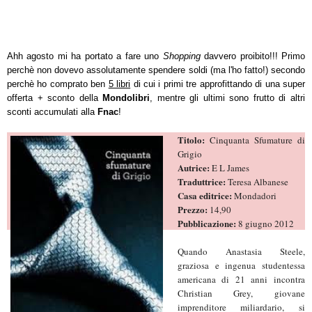
Ahh agosto mi ha portato a fare uno
Shopping
davvero proibito!!! Primo
perchè non dovevo assolutamente spendere soldi (ma l'ho fatto!) secondo
perchè ho comprato ben
5 libri
di cui i primi tre approfittando di una super
offerta + sconto della
Mondolibri
, mentre gli ultimi sono frutto di altri
sconti accumulati alla
Fnac
!
Titolo:
Cinquanta Sfumature di
Grigio
Autrice:
E L James
Traduttrice:
Teresa Albanese
Casa editrice:
Mondadori
Prezzo:
14,90
Pubblicazione:
8 giugno 2012
Quando Anastasia Steele,
graziosa e ingenua studentessa
americana di 21 anni incontra
Christian Grey, giovane
imprenditore miliardario, si