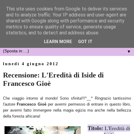
This site uses cookies from Google to deliver its services
and to analyze traffic. Your IP address and user-agent are
shared with Google along with performance and security
metrics to ensure quality of service, generate usage
statistics, and to detect and address abuse.
LEARN MORE
GOT IT
▼
lunedì 4 giugno 2012
Recensione: L'Eredità di Iside di
Francesco Gioè
Che viaggio intorno al mondo! Sono sfinita!!!^__^ Ringrazio tantissimo
l'autore
Francesco Gioè
per avermi permesso di entrare in questo libro,
per avermi fatto immergere nella magia egizia ma anche nella bellezza
della foresta africana!
Titolo:
L'Eredità di