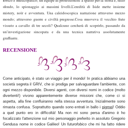
fobico e musicopatico; un’equipe di professionisti a spasso per la storia e, sullo
sfondo, lo spionaggio ai massimi livelli.
L’eredità di Iside mette insieme
mistery, noïr e avventura. Una caleidoscopica narrazione attraverso mezzo
mondo; attraverso guerre e civiltà pregresse.
Cosa muoveva il vecchio frate
vissuto a cavallo di tre secoli? Qualcuno cercherà di scoprirlo, passando da
un’investigazione sincopata e da una tecnica narrativa assolutamente
graffiante.
RECENSIONE
Come anticipato, è stato un viaggio per il mondo! In pratica abbiamo una
società segreta il GRIV, che si prodiga per salvaguardare l'ambiente, con
ogni mezzo disponibile. Diversi agenti, con diversi nomi in codice (molto
divertenti!) vivono apparentemente diverse missioni che, come ci si
aspetta, alla fine confluiranno nella stessa avventura. Inizialmente sono
rimasta confusa. Soprattutto quando sono entrati in ballo i
pigmei
! Oddio
a quel punto ero in difficoltà! Ma non mi sono persa d'animo è ho
focalizzato l'attenzione sul mio personaggio preferito in assoluto Gregorio
Gendusa nome in codice Galileo! Un
futurofobico
che mi ha fatto ridere