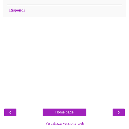
Rispondi
‹
›
Home page
Visualizza versione web