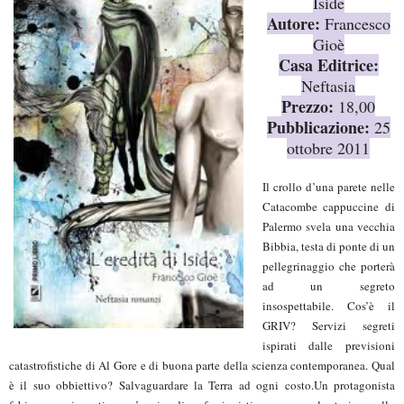
Iside
Autore:
Francesco
Gioè
Casa Editrice:
Neftasia
Prezzo:
18,00
Pubblicazione:
25
ottobre 2011
Il crollo d’una parete nelle
Catacombe cappuccine di
Palermo svela una vecchia
Bibbia, testa di ponte di un
pellegrinaggio che porterà
ad un segreto
insospettabile.
Cos’è il
GRIV? Servizi segreti
ispirati dalle previsioni
catastrofistiche di Al Gore e di buona parte della scienza contemporanea. Qual
è il suo obbiettivo? Salvaguardare la Terra ad ogni costo.
Un protagonista