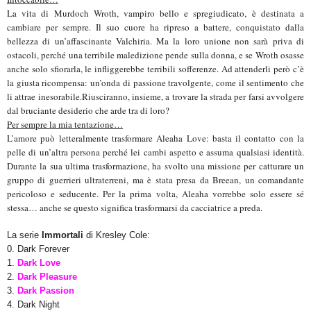
La vita di Murdoch Wroth, vampiro bello e spregiudicato, è destinata a
cambiare per sempre. Il suo cuore ha ripreso a battere, conquistato dalla
bellezza di un’affascinante Valchiria. Ma la loro unione non sarà priva di
ostacoli, perché una terribile maledizione pende sulla donna, e se Wroth osasse
anche solo sfiorarla, le infliggerebbe terribili sofferenze. Ad attenderli però c’è
la giusta ricompensa: un’onda di passione travolgente, come il sentimento che
li attrae inesorabile.Riusciranno, insieme, a trovare la strada per farsi avvolgere
dal bruciante desiderio che arde tra di loro?
Per sempre la mia tentazione…
L’amore può letteralmente trasformare Aleaha Love: basta il contatto con la
pelle di un’altra persona perché lei cambi aspetto e assuma qualsiasi identità.
Durante la sua ultima trasformazione, ha svolto una missione per catturare un
gruppo di guerrieri ultraterreni, ma è stata presa da Breean, un comandante
pericoloso e seducente. Per la prima volta, Aleaha vorrebbe solo essere sé
stessa… anche se questo significa trasformarsi da cacciatrice a preda.
La serie
Immortali
di Kresley Cole:
0. Dark Forever
1.
Dark Love
2.
Dark Pleasure
3.
Dark Passion
4. Dark Night