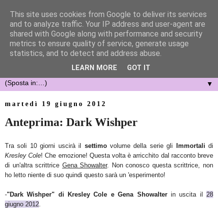
This site uses cookies from Google to deliver its services
and to analyze traffic. Your IP address and user-agent are
shared with Google along with performance and security
metrics to ensure quality of service, generate usage
statistics, and to detect and address abuse.
LEARN MORE
GOT IT
▼
martedì 19 giugno 2012
Anteprima: Dark Wishper
Tra soli 10 giorni uscirà il
settimo
volume della serie gli
Immortali
di
Kresley Cole
! Che emozione! Questa volta è arricchito dal racconto breve
di un'altra scrittrice
Gena Showalter
. Non conosco questa scrittrice, non
ho letto niente di suo quindi questo sarà un 'esperimento!
-
"Dark Wishper" di Kresley Cole e Gena Showalter
in uscita il
28
giugno 2012
.