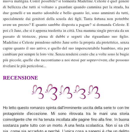
nuova matrigna. Com'è possibile? si tormenta Madeline. Celeste è quel genere
di bellezza che tutti si voltano a guardare quando cammina per la strada, ha
due gemelli e un marito adorabile e bello quanto lei, sono ammirati da tutti,
specialmente dai genitori della scuola dei figli. Tanta fortuna non potrebbe
avere un prezzo? E quanto sarebbe disposta a pagare? si domanda Celeste. E
poi c'è Jane, che si è appena trasferita in città. Una mamma single provata da un
passato di tristezze, piena di dubbi e segreti che riguardano suo figlio.
Madeline e Celeste prendono subito Jane sotto la propria ala protettrice, senza
capire quanto il suo arrivo, e quello del suo imperscrutabile bambino, stia per
cambiare per sempre le loro vite. Senza rendersi conto che a volte sono le bugie
più piccole, quelle che raccontiamo a noi stessi per sopravvivere, che possono
rivelarsi le più pericolose...
RECENSIONE
Ho letto questo romanzo spinta dall'imminente uscita della serie tv con tre
protagoniste d'eccezione. Mi sono ritrovata tra le mani una storia
coinvolgente che mi ha tenuta incollata alle pagine fino alla fine. In buona
sostanza parte tutto con un morto. A una festa scolastica. Non si sa chi
sia, come sia accaduto e perché. L'unica cosa a sapersi è che un delitto