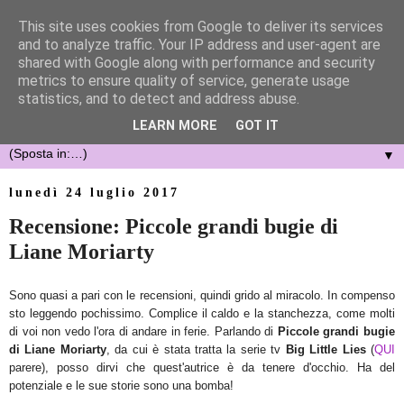
This site uses cookies from Google to deliver its services
and to analyze traffic. Your IP address and user-agent are
shared with Google along with performance and security
metrics to ensure quality of service, generate usage
statistics, and to detect and address abuse.
LEARN MORE
GOT IT
▼
lunedì 24 luglio 2017
Recensione: Piccole grandi bugie di
Liane Moriarty
Sono quasi a pari con le recensioni, quindi grido al miracolo. In compenso
sto leggendo pochissimo. Complice il caldo e la stanchezza, come molti
di voi non vedo l'ora di andare in ferie. Parlando di
Piccole grandi bugie
di Liane Moriarty
, da cui è stata tratta la serie tv
Big Little Lies
(
QUI
parere), posso dirvi che quest'autrice è da tenere d'occhio. Ha del
potenziale e le sue storie sono una bomba!