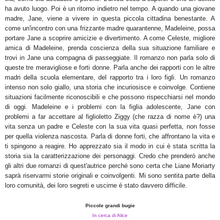
ha avuto luogo. Poi è un ritorno indietro nel tempo. A quando una giovane
madre, Jane, viene a vivere in questa piccola cittadina benestante. A
come un'incontro con una frizzante madre quarantenne, Madeleine, possa
portare Jane a scoprire amicizie e divertimento. A come Celeste, migliore
amica di Madeleine, prenda coscienza della sua situazione familiare e
trovi in Jane una compagna di passeggiate. Il romanzo non parla solo di
queste tre meravigliose e forti donne. Parla anche dei rapporti con le altre
madri della scuola elementare, del rapporto tra i loro figli. Un romanzo
intenso non solo giallo, una storia che incuriosisce e coinvolge. Contiene
situazioni facilmente riconoscibili e che possono rispecchiarsi nel mondo
di oggi. Madeleine e i problemi con la figlia adolescente, Jane con
problemi a far accettare al figlioletto Ziggy (che razza di nome è?) una
vita senza un padre e Celeste con la sua vita quasi perfetta, non fosse
per quella violenza nascosta. Parla di donne forti, che affrontano la vita e
ti spingono a reagire. Ho apprezzato sia il modo in cui è stata scritta la
storia sia la caratterizzazione dei personaggi. Credo che prenderò anche
gli altri due romanzi di quest'autrice perché sono certa che Liane Moriarty
saprà riservarmi storie originali e coinvolgenti. Mi sono sentita parte della
loro comunità, dei loro segreti e uscirne è stato davvero difficile.
Piccole grandi bugie
In cerca di Alice