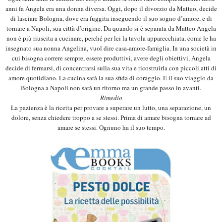
anni fa Angela era una donna diversa. Oggi, dopo il divorzio da Matteo, decide
di lasciare Bologna, dove era fuggita inseguendo il suo sogno d’amore, e di
tornare a Napoli, sua città d’origine. Da quando si è separata da Matteo Angela
non è più riuscita a cucinare, perché per lei la tavola apparecchiata, come le ha
insegnato sua nonna Angelina, vuol dire casa-amore-famiglia. In una società in
cui bisogna correre sempre, essere produttivi, avere degli obiettivi, Angela
decide di fermarsi, di concentrarsi sulla sua vita e ricostruirla con piccoli atti di
amore quotidiano. La cucina sarà la sua sfida di coraggio. E il suo viaggio da
Bologna a Napoli non sarà un ritorno ma un grande passo in avanti.
Rimedio
La pazienza è la ricetta per provare a superare un lutto, una separazione, un
dolore, senza chiedere troppo a se stessi. Prima di amare bisogna tornare ad
amare se stessi. Ognuno ha il suo tempo.