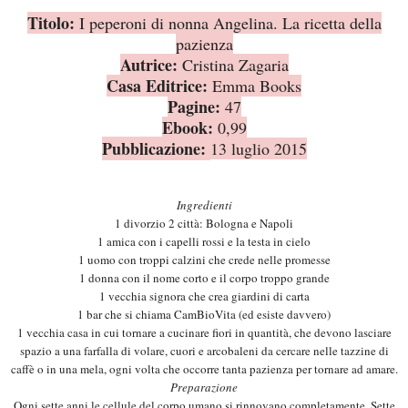
Titolo:
I peperoni di nonna Angelina. La ricetta della
pazienza
Autrice:
Cristina Zagaria
Casa Editrice:
Emma Books
Pagine:
47
Ebook:
0,99
Pubblicazione:
13 luglio 2015
Ingredienti
1 divorzio 2 città: Bologna e Napoli
1 amica con i capelli rossi e la testa in cielo
1 uomo con troppi calzini che crede nelle promesse
1 donna con il nome corto e il corpo troppo grande
1 vecchia signora che crea giardini di carta
1 bar che si chiama CamBioVita (ed esiste davvero)
1 vecchia casa in cui tornare a cucinare fiori in quantità, che devono lasciare
spazio a una farfalla di volare, cuori e arcobaleni da cercare nelle tazzine di
caffè o in una mela, ogni volta che occorre tanta pazienza per tornare ad amare.
Preparazione
Ogni sette anni le cellule del corpo umano si rinnovano completamente. Sette