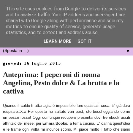
This site uses cookies from Google to deliver its services
and to analyze traffic. Your IP address and user-agent are
shared with Google along with performance and security
metrics to ensure quality of service, generate usage
statistics, and to detect and address abuse.
LEARN MORE
GOT IT
▼
giovedì 16 luglio 2015
Anteprima: I peperoni di nonna
Angelina, Pesto dolce & La brutta e la
cattiva
Quando il caldo ti attanaglia è impossibile fare qualsiasi cosa. E' già dura
respirare..X.x Per questo ho saltato vari post, sto boccheggiando come
un pesce rosso! Oggi comunque recupero presentandovi tre ebook usciti
all'inizio del mese, per
Emma Books
, a tema cucina. E' carina quest'idea
e le trame ogni volta mi incuriosiscono. Mi piace molto il fatto che siano