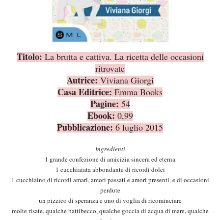
Titolo:
La brutta e cattiva. La ricetta delle occasioni
ritrovate
Autrice:
Viviana Giorgi
Casa Editrice:
Emma Books
Pagine:
54
Ebook:
0,99
Pubblicazione:
6 luglio 2015
Ingredienti
1 grande confezione di amicizia sincera ed eterna
1 cucchiaiata abbondante di ricordi dolci
1 cucchiaino di ricordi amari, amori passati e amori presenti, e di occasioni
perdute
un pizzico di speranza e uno di voglia di ricominciare
molte risate, qualche battibecco, qualche goccia di acqua di mare, qualche