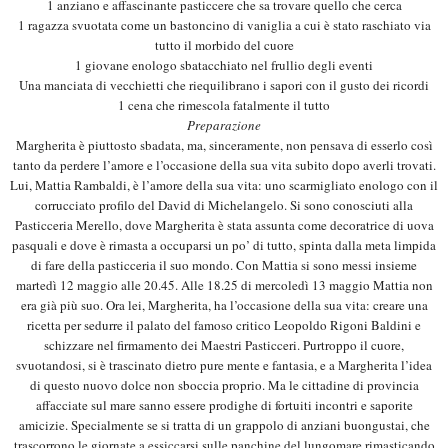
1 anziano e affascinante pasticcere che sa trovare quello che cerca
1 ragazza svuotata come un bastoncino di vaniglia a cui è stato raschiato via
tutto il morbido del cuore
1 giovane enologo sbatacchiato nel frullio degli eventi
Una manciata di vecchietti che riequilibrano i sapori con il gusto dei ricordi
1 cena che rimescola fatalmente il tutto
Preparazione
Margherita è piuttosto sbadata, ma, sinceramente, non pensava di esserlo così
tanto da perdere l’amore e l’occasione della sua vita subito dopo averli trovati.
Lui, Mattia Rambaldi, è l’amore della sua vita: uno scarmigliato enologo con il
corrucciato profilo del David di Michelangelo. Si sono conosciuti alla
Pasticceria Merello, dove Margherita è stata assunta come decoratrice di uova
pasquali e dove è rimasta a occuparsi un po’ di tutto, spinta dalla meta limpida
di fare della pasticceria il suo mondo. Con Mattia si sono messi insieme
martedì 12 maggio alle 20.45. Alle 18.25 di mercoledì 13 maggio Mattia non
era già più suo. Ora lei, Margherita, ha l’occasione della sua vita: creare una
ricetta per sedurre il palato del famoso critico Leopoldo Rigoni Baldini e
schizzare nel firmamento dei Maestri Pasticceri. Purtroppo il cuore,
svuotandosi, si è trascinato dietro pure mente e fantasia, e a Margherita l’idea
di questo nuovo dolce non sboccia proprio. Ma le cittadine di provincia
affacciate sul mare sanno essere prodighe di fortuiti incontri e saporite
amicizie. Specialmente se si tratta di un grappolo di anziani buongustai, che
trascorrono le giornate a essiccarsi sulle panchine del lungomare rimasticando