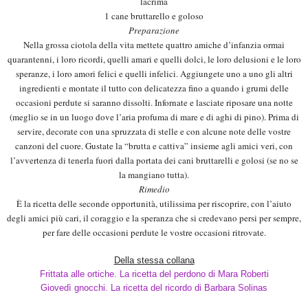
lacrima
1 cane bruttarello e goloso
Preparazione
Nella grossa ciotola della vita mettete quattro amiche d’infanzia ormai
quarantenni, i loro ricordi, quelli amari e quelli dolci, le loro delusioni e le loro
speranze, i loro amori felici e quelli infelici. Aggiungete uno a uno gli altri
ingredienti e montate il tutto con delicatezza fino a quando i grumi delle
occasioni perdute si saranno dissolti. Infornate e lasciate riposare una notte
(meglio se in un luogo dove l’aria profuma di mare e di aghi di pino). Prima di
servire, decorate con una spruzzata di stelle e con alcune note delle vostre
canzoni del cuore. Gustate la “brutta e cattiva” insieme agli amici veri, con
l’avvertenza di tenerla fuori dalla portata dei cani bruttarelli e golosi (se no se
la mangiano tutta).
Rimedio
È la ricetta delle seconde opportunità, utilissima per riscoprire, con l’aiuto
degli amici più cari, il coraggio e la speranza che si credevano persi per sempre,
per fare delle occasioni perdute le vostre occasioni ritrovate.
Della stessa collana
Frittata alle ortiche. La ricetta del perdono di Mara Roberti
Giovedì gnocchi. La ricetta del ricordo di Barbara Solinas