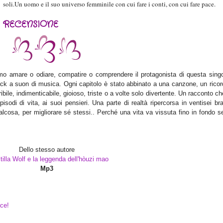
soli.Un uomo e il suo universo femminile con cui fare i conti, con cui fare pace.
RECENSIONE
remo amare o odiare, compatire o comprendere il protagonista di questa singo
ack a suon di musica. Ogni capitolo è stato abbinato a una canzone, un ricor
bile, indimenticabile, gioioso, triste o a volte solo divertente. Un racconto c
sodi di vita, ai suoi pensieri. Una parte di realtà ripercorsa in ventisei br
alcosa, per migliorare sé stessi.. Perché una vita va vissuta fino in fondo 
Dello stesso autore
illa Wolf e la leggenda dell'hòuzi mao
Mp3
ice!