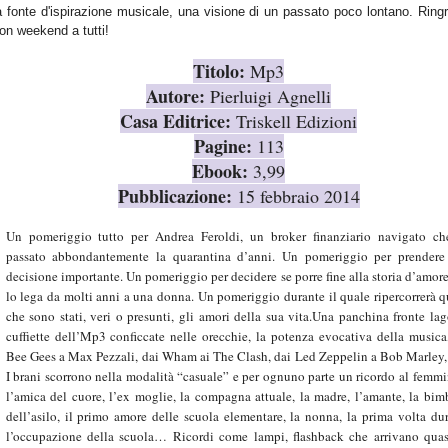
a fonte d'ispirazione musicale, una visione di un passato poco lontano. Ring
on weekend a tutti!
Titolo:
Mp3
Autore:
Pierluigi Agnelli
Casa Editrice:
Triskell Edizioni
Pagine:
113
Ebook:
3,99
Pubblicazione:
15 febbraio 2014
Un pomeriggio tutto per Andrea Feroldi, un broker finanziario navigato ch
passato abbondantemente la quarantina d’anni. Un pomeriggio per prendere
decisione importante. Un pomeriggio per decidere se porre fine alla storia d’amor
lo lega da molti anni a una donna. Un pomeriggio durante il quale ripercorrerà q
che sono stati, veri o presunti, gli amori della sua vita.Una panchina fronte lag
cuffiette dell’Mp3 conficcate nelle orecchie, la potenza evocativa della musica
Bee Gees a Max Pezzali, dai Wham ai The Clash, dai Led Zeppelin a Bob Marley,
I brani scorrono nella modalità “casuale” e per ognuno parte un ricordo al femmi
l’amica del cuore, l’ex moglie, la compagna attuale, la madre, l’amante, la bim
dell’asilo, il primo amore delle scuola elementare, la nonna, la prima volta du
l’occupazione della scuola… Ricordi come lampi, flashback che arrivano quas