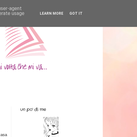
 user-agent
nerate usage
LEARN MORE
GOT IT
un po' di me
 casa