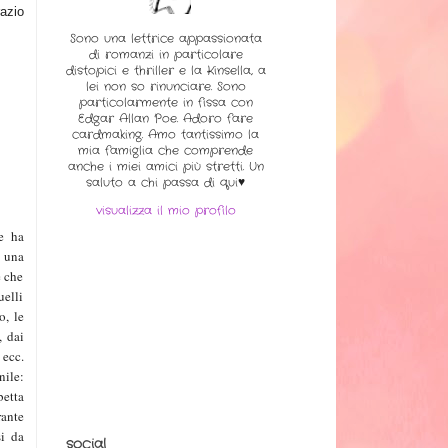
razio
Sono una lettrice appassionata
di romanzi in particolare
distopici e thriller e la Kinsella, a
lei non so rinunciare. Sono
particolarmente in fissa con
Edgar Allan Poe. Adoro fare
cardmaking. Amo tantissimo la
mia famiglia che comprende
anche i miei amici più stretti. Un
saluto a chi passa di qui♥
visualizza il mio profilo
e ha
 una
e che
uelli
o, le
, dai
 ecc.
nile:
betta
rante
i da
social