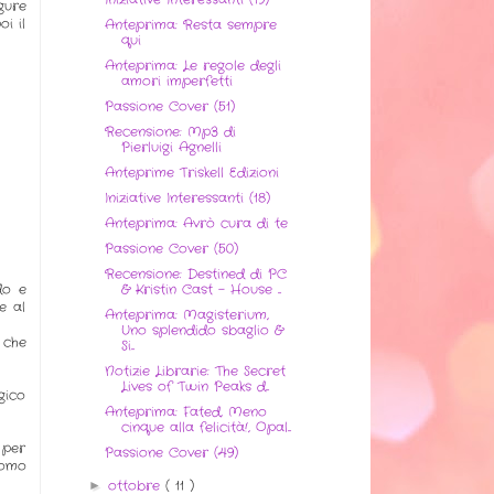
gure
i il
Anteprima: Resta sempre
qui
Anteprima: Le regole degli
amori imperfetti
Passione Cover (51)
Recensione: Mp3 di
Pierluigi Agnelli
Anteprime Triskell Edizioni
Iniziative Interessanti (18)
Anteprima: Avrò cura di te
Passione Cover (50)
Recensione: Destined di PC
& Kristin Cast - House ...
do e
e al
Anteprima: Magisterium,
Uno splendido sbaglio &
 che
Si...
Notizie Librarie: The Secret
Lives of Twin Peaks d...
gico
Anteprima: Fated, Meno
cinque alla felicità!, Opal...
 per
Passione Cover (49)
uomo
ottobre
( 11 )
►