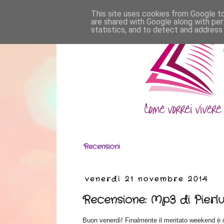
This site uses cookies from Google to 
are shared with Google along with per
statistics, and to detect and address
Recensioni
venerdì 21 novembre 2014
Recensione: Mp3 di Pierlui
Buon venerdì! Finalmente il meritato weekend è di