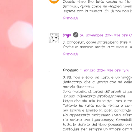
Questo libro l'ho letto anche io. Ho
femminili, quasi come se Andrea vive
legame con la musica. Chi di noi non
Rispondi
Saya
26 novembre 2014 alle ore 09
Si concordo, come potrebbero fare a 
Anche io associo molto la musica ai mi
Rispondi
Anonimo
11 marzo 2024 alle ore 13:16
MP3, non è solo un libro, è un viag
distaccato, che ci porta con sé nell
mondo femminile.
Sulla melodia di brani differenti ci 
l’hanno influenzato profondamente.
L’idea che sta alla base del libro, è mo
Tuttavia ho fatto molto fatica a com
ma sparsi e spesso la cosa confonde.
Ho apprezzato moltissimo i vari riferime
Ho notato che i personaggi femminili
tutta la durata del libro ponendo un 
custodire per sempre un amore ormai 