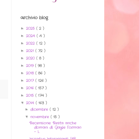
archivio blog
2025
( 2 )
►
2024
( 4 )
►
2022
( 12 )
►
2021
( 72 )
►
2020
( 8 )
►
2019
( 98 )
►
2018
( 86 )
►
2017
( 126 )
►
2016
( 157 )
►
2015
( 174 )
►
2014
( 163 )
▼
dicembre
( 12 )
►
novembre
( 15 )
▼
Recensione: Resta anche
domani di Gayle Forman
- I...
Iniziative Interessanti (19)