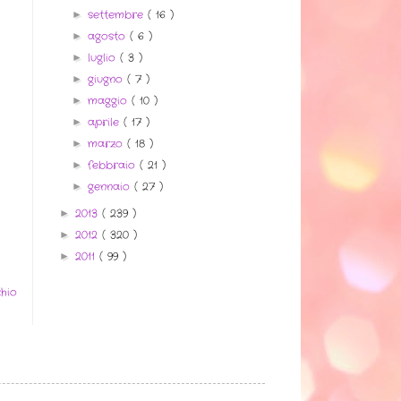
settembre
( 16 )
►
agosto
( 6 )
►
luglio
( 3 )
►
giugno
( 7 )
►
maggio
( 10 )
►
aprile
( 17 )
►
marzo
( 18 )
►
febbraio
( 21 )
►
gennaio
( 27 )
►
2013
( 239 )
►
2012
( 320 )
►
2011
( 99 )
►
hio