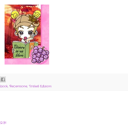
Ebook
,
Recensione
,
Triskell Edizioni
2:31