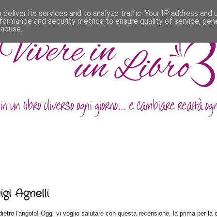
deliver its services and to analyze traffic. Your IP address and
formance and security metrics to ensure quality of service, ge
 abuse.
gi Agnelli
etro l'angolo! Oggi vi voglio salutare con questa recensione, la prima per la