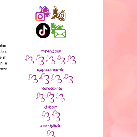
lare
imperdibile
do o
he mi
ani e
senza
appassionante
interessante
dubbio
sconsigliato