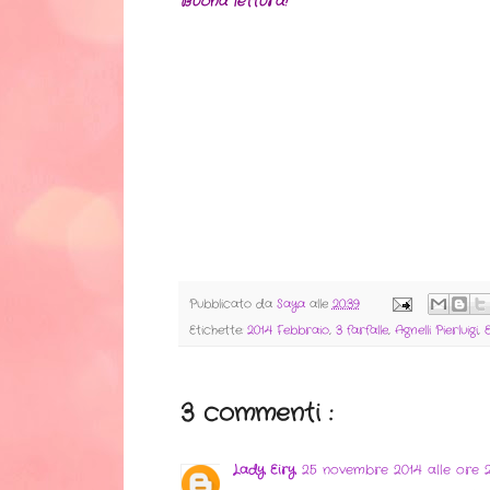
Buona lettura!
Pubblicato da
Saya
alle
20:39
Etichette:
2014 Febbraio
,
3 farfalle
,
Agnelli Pierluigi
,
3 commenti :
Lady Eiry
25 novembre 2014 alle ore 2