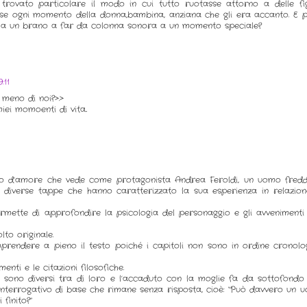
 trovato particolare il modo in cui tutto ruotasse attorno a delle fi
sse ogni momento della donna,bambina, anziana che gli era accanto. E po
 ha un brano a far da colonna sonora a un momento speciale?
:11
meno di noi?>.>
ei momoenti di vita..
gio d’amore che vede come protagonista Andrea Feroldi, un uomo fred
e diverse tappe che hanno caratterizzato la sua esperienza in relazion
permette di approfondire la psicologia del personaggio e gli avvenimenti
lto originale.
prendere a pieno il testo poiché i capitoli non sono in ordine cronolo
nti e le citazioni filosofiche.
 sono diversi tra di loro e l’accaduto con la moglie fa da sottofondo
interrogativo di base che rimane senza risposta, cioè: “Può davvero un 
finito?”