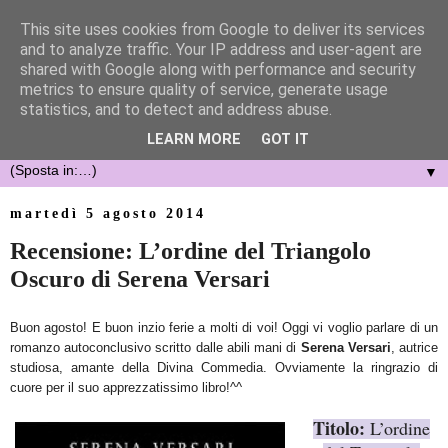
This site uses cookies from Google to deliver its services
and to analyze traffic. Your IP address and user-agent are
shared with Google along with performance and security
metrics to ensure quality of service, generate usage
statistics, and to detect and address abuse.
LEARN MORE
GOT IT
▼
martedì 5 agosto 2014
Recensione: L’ordine del Triangolo
Oscuro di Serena Versari
Buon agosto! E buon inzio ferie a molti di voi! Oggi vi voglio parlare di un
romanzo autoconclusivo scritto dalle abili mani di
Serena Versari
, autrice
studiosa, amante della Divina Commedia. Ovviamente la ringrazio di
cuore per il suo apprezzatissimo libro!^^
Titolo:
L’ordine