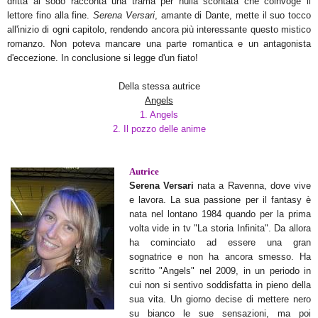
dritta al sodo racconta una trama per nulla scontata che coinvoge il
lettore fino alla fine.
Serena Versari
, amante di Dante, mette il suo tocco
all'inizio di ogni capitolo, rendendo ancora più interessante questo mistico
romanzo. Non poteva mancare una parte romantica e un antagonista
d'eccezione. In conclusione si legge d'un fiato!
Della stessa autrice
Angels
1. Angels
2. Il pozzo delle anime
Autrice
Serena Versari
nata a Ravenna, dove vive
e lavora. La sua passione per il fantasy è
nata nel lontano 1984 quando per la prima
volta vide in tv "La storia Infinita". Da allora
ha cominciato ad essere una gran
sognatrice e non ha ancora smesso. Ha
scritto "Angels" nel 2009, in un periodo in
cui non si sentivo soddisfatta in pieno della
sua vita. Un giorno decise di mettere nero
su bianco le sue sensazioni, ma poi