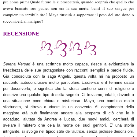
più come prima.Quale futuro le si prospetterà, quando scoprirà che quello che
aveva bramato suo padre, non era la sua morte, bensì il suo sangue per
compiere un terribile rito? Maya riuscirà a sopportare il peso del suo dono o
soccomberà al maligno?
RECENSIONE
Serena Versari
è una scrittrice molto capace, riesce a evidenziare la
freschezza delle sue protagoniste con racconti semplici e parole fluide.
Già conosciuta con la saga Angels, questa volta mi ha proposto un
racconto autoconclusivo molto particolare.
Esoterico
è il termine usato
per descriverlo, e significa che la storia contiene cenni di religione e
descrive una qualche tipo di setta segreta. Ci troviamo, infatti, davanti a
una situazione poco chiara e misteriosa. Maya, una bambina molto
sfortunata, si ritrova a vivere in un convento. Al compimento della
maggiore età può finalmente andare alla scoperta di ciò che le è
accaduto, aiutata da Andrea e Lucas, due nuovi amici, cercherà di
svelare il mistero che cela la morte dei suoi genitori. E' una storia
intrigante, si svolge nel tipico stile dell'autrice, senza prolisse descrizioni,