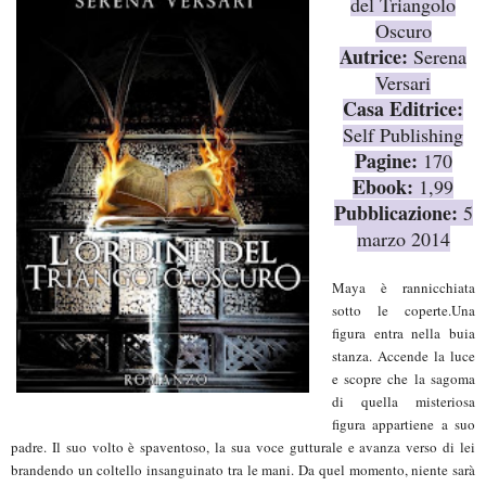
del Triangolo
Oscuro
Autrice:
Serena
Versari
Casa Editrice:
Self Publishing
Pagine:
170
Ebook:
1,99
Pubblicazione:
5
marzo 2014
Maya è rannicchiata
sotto le coperte.Una
figura entra nella buia
stanza. Accende la luce
e scopre che la sagoma
di quella misteriosa
figura appartiene a suo
padre. Il suo volto è spaventoso, la sua voce gutturale e avanza verso di lei
brandendo un coltello insanguinato tra le mani. Da quel momento, niente sarà