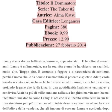
Titolo:
Il Dominatore
Serie:
The Taker #2
Autrice:
Alma Katsu
Casa Editrice:
Longanesi
Pagine:
380
Ebook:
9,99
Prezzo:
12,90
Pubblicazione:
27 febbraio 2014
Lanny è una donna bellissima, sensuale, appassionata… E ha oltre duecento
anni. Lanny è un’immortale, ma la sua vita eterna le ha chiesto un sacrificio
molto alto. Troppo alto. È costretta a fuggire e a nascondersi di continuo,
perché l’uomo che le ha donato l’immortalità, il potente e spietato Adair, vuole
tenerla avvinta a sé, anche se lei ha trovato un altro uomo, e con lui un nuovo,
profondo legame che le dà forza in una quotidianità finalmente «normale» e
condivisa.Adair ha più di mille anni, ma nella sua lunghissima vita non ha mai
incontrato una donna come Lanny. E ora che si è liberato dalla cella in cui lei
l’ha rinchiuso per più di un secolo, Adair deve scegliere: ascoltare la voce
dell’odio e della vendetta, che gli impone di scovare Lanny e ucciderla dopo