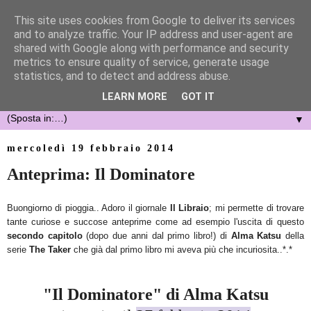
This site uses cookies from Google to deliver its services
and to analyze traffic. Your IP address and user-agent are
shared with Google along with performance and security
metrics to ensure quality of service, generate usage
statistics, and to detect and address abuse.
LEARN MORE
GOT IT
▼
mercoledì 19 febbraio 2014
Anteprima: Il Dominatore
Buongiorno di pioggia.. Adoro il giornale
Il Libraio
; mi permette di trovare
tante curiose e succose anteprime come ad esempio l'uscita di questo
secondo capitolo
(dopo due anni dal primo libro!) di
Alma Katsu
della
serie
The Taker
che già dal primo libro mi aveva più che incuriosita..*.*
"Il Dominatore" di Alma Katsu