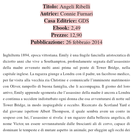
Titolo:
Angeli Ribelli
Autrice:
Connie Furnari
Casa Editrice:
GDS
Ebook:
2,49
Prezzo:
12,90
Pubblicazione:
26 febbraio 2014
Inghilterra 1894, epoca vittoriana. Emily è una fragile fanciulla aristocratica di
diciotto anni che vive a Southampton, profondamente segnata dall’assassinio
della madre avvenuto molti anni prima sul ponte di Tower Bridge, nella
capitale inglese. La ragazza giunge a Londra con il padre, un facoltoso medico,
per far visita alla vecchia zia Christine e comunicarle l’imminente matrimonio
con Oliver, rampollo di buona famiglia, che li accompagna. Il giorno del loro
arrivo, Emily apprende sgomenta che l’assassino della madre è ancora a Londra
e continua a uccidere indisturbato ogni donna che osa avventurarsi di notte sul
Tower Bridge, in modo inspiegabile e occulto. Ricercato da Scotland Yard e
dal giovane ispettore Albert Thompson, il quale sembra avere un conto in
sospeso con lui, l’assassino si rivela: è un ragazzo dalla bellezza angelica, di
nome Victor, un essere sovrannaturale dalle fruscianti ali di corvo, capace di
dominare le tempeste e di mutare aspetto in animale, per sfuggire agli occhi dei