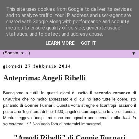
This site uses cookies from Google to deliver its services
and to analyze traffic. Your IP address and user-agent are
shared with Google along with performance and security
metrics to ensure quality of service, generate usage
statistics, and to detect and address abuse.
LEARN MORE
GOT IT
▼
giovedì 27 febbraio 2014
Anteprima: Angeli Ribelli
Buongiorno a tutti! In questi giorni è uscito il
secondo romanzo
di
un'autrice che ho molto apprezzato e di cui ho letto tutte le opere, sto
parlando di
Connie Furnari
. Questa volta streghe e licantropi lasciano il
posto a un'Inghilterra di fine 1800, angeli oscuri popolano le vie di Londra.
Mentre leggevo l'incipit mi sono immaginata uno scenario alla
Jack lo
squartatore
.. *.* Non vedo l'ora di potermici immergere!
"Angeli Ribelli" di Connie Furnari