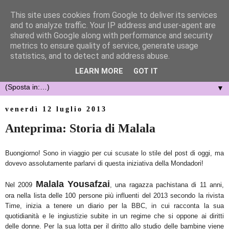
This site uses cookies from Google to deliver its services
and to analyze traffic. Your IP address and user-agent are
shared with Google along with performance and security
metrics to ensure quality of service, generate usage
statistics, and to detect and address abuse.
LEARN MORE
GOT IT
▼
venerdì 12 luglio 2013
Anteprima: Storia di Malala
Buongiorno! Sono in viaggio per cui scusate lo stile del post di oggi, ma
dovevo assolutamente parlarvi di questa iniziativa della Mondadori!
Malala Yousafzai
Nel 2009
, una ragazza pachistana di 11 anni,
ora nella lista delle 100 persone più influenti del 2013 secondo la rivista
Time, inizia a tenere un diario per la BBC, in cui racconta la sua
quotidianità e le ingiustizie subite in un regime che si oppone ai diritti
delle donne. Per la sua lotta per il diritto allo studio delle bambine viene