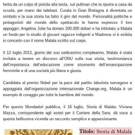
ferita da un colpo di pistola alla testa, sul pullman che la riporta a casa da
scuola, per mano dei talebani. Curata in Gran Bretagna è diventata un
simbolo e la sua storia ha fatto il giro del mondo. Personalità politiche e
protagonisti del mondo dello spettacolo le hanno espresso il loro
appoggio: Angelina Jolie ha donato 200.000 dollari e ha intitolato a Malala
un fondo per lo studio di giovani ragazze indigenti e Madonna si è esibita
in concerto con il nome Malala scritto sul corpo.
Il 12 luglio 2013, giorno del suo sedicesimo compleanno, Malala è stata
invitata a tenere un discorso all’ONU sulla sua storia, testimonianza
dell’importanza dell’educazione come strumento dell’emancipazione
femminile e di una società più libera e giusta.
Candidata al premio Nobel per la pace dal partito laburista norvegese e
appoggiata dall’organizzazione internazionale Change.org, Malala è un
esempio di coraggio per tutte le bambine del mondo.
Per questo Mondadori pubblica, il 16 luglio, Storia di Malala: Viviana
Mazza, corrispondente agli esteri per il Corriere della Sera, dà voce a
questa bellissima vicenda un racconto semplice e appassionante.
Titolo:
Storia di Malala