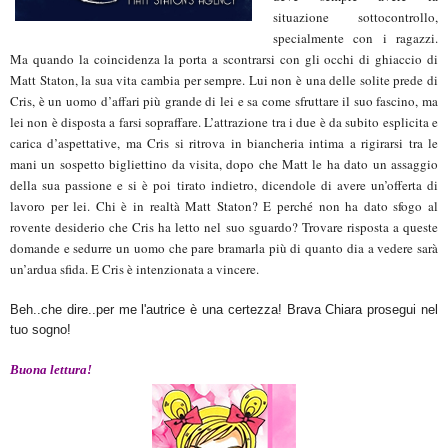
situazione sottocontrollo,
specialmente con i ragazzi.
Ma quando la coincidenza la porta a scontrarsi con gli occhi di ghiaccio di
Matt Staton, la sua vita cambia per sempre. Lui non è una delle solite prede di
Cris, è un uomo d’affari più grande di lei e sa come sfruttare il suo fascino, ma
lei non è disposta a farsi sopraffare. L’attrazione tra i due è da subito esplicita e
carica d’aspettative, ma Cris si ritrova in biancheria intima a rigirarsi tra le
mani un sospetto bigliettino da visita, dopo che Matt le ha dato un assaggio
della sua passione e si è poi tirato indietro, dicendole di avere un’offerta di
lavoro per lei. Chi è in realtà Matt Staton? E perché non ha dato sfogo al
rovente desiderio che Cris ha letto nel suo sguardo? Trovare risposta a queste
domande e sedurre un uomo che pare bramarla più di quanto dia a vedere sarà
un’ardua sfida. E Cris è intenzionata a vincere.
Beh..che dire..per me l'autrice è una certezza! Brava Chiara prosegui nel
tuo sogno!
Buona lettura!