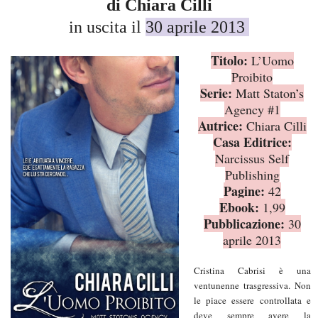
di Chiara Cilli
in uscita il
30 aprile 2013
Titolo:
L’
U
omo
Proibito
Serie:
Matt Staton’s
Agency #1
Autrice:
Chiara Cilli
Casa Editrice:
Narcissus Self
Publishing
Pagine:
42
Ebook
:
1,99
Pubblicazione:
30
aprile 2013
Cristina Cabrisi è una
ventunenne trasgressiva. Non
le piace essere controllata e
deve sempre avere la