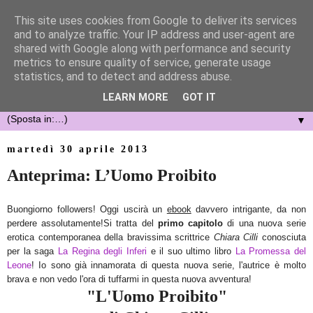
This site uses cookies from Google to deliver its services
and to analyze traffic. Your IP address and user-agent are
shared with Google along with performance and security
metrics to ensure quality of service, generate usage
statistics, and to detect and address abuse.
LEARN MORE
GOT IT
▼
martedì 30 aprile 2013
Anteprima: L’Uomo Proibito
Buongiorno followers! Oggi uscirà un
ebook
davvero intrigante, da non
perdere assolutamente!Si tratta del
primo capitolo
di una nuova serie
erotica contemporanea della bravissima scrittrice
Chiara Cilli
conosciuta
per la saga
La Regina degli Inferi
e il suo ultimo libro
La Promessa del
Leone
! Io sono già innamorata di questa nuova serie, l'autrice è molto
brava e non vedo l'ora di tuffarmi in questa nuova avventura!
"L'Uomo Proibito"