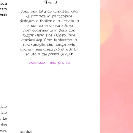
teca
stato
Sono una lettrice appassionata
verli
di romanzi in particolare
distopici e thriller e la Kinsella, a
lei non so rinunciare. Sono
particolarmente in fissa con
Edgar Allan Poe. Adoro fare
cardmaking. Amo tantissimo la
mia famiglia che comprende
anche i miei amici più stretti. Un
saluto a chi passa di qui♥
visualizza il mio profilo
alato
ciato
r. Lo
r due
sore.
social