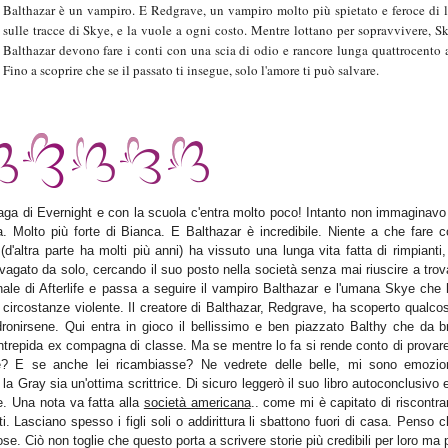
Balthazar è un vampiro. E Redgrave, un vampiro molto più spietato e feroce di l
sulle tracce di Skye, e la vuole a ogni costo. Mentre lottano per sopravvivere, S
Balthazar devono fare i conti con una scia di odio e rancore lunga quattrocento 
Fino a scoprire che se il passato ti insegue, solo l'amore ti può salvare.
a saga di Evernight e con la scuola c'entra molto poco! Intanto non immaginav
. Molto più forte di Bianca. E Balthazar è incredibile. Niente a che fare co
(d'altra parte ha molti più anni) ha vissuto una lunga vita fatta di rimpianti,
vagato da solo, cercando il suo posto nella società senza mai riuscire a trov
 finale di Afterlife e passa a seguire il vampiro Balthazar e l'umana Skye che 
 circostanze violente.
Il creatore di Balthazar, Redgrave, ha scoperto qualco
onirsene. Qui entra in gioco il bellissimo e ben piazzato Balthy che da b
'intrepida ex compagna di classe. Ma se mentre lo fa si rende conto di provar
e? E se anche lei ricambiasse? Ne vedrete delle belle, mi sono emozio
a Gray sia un'ottima scrittrice. Di sicuro leggerò il suo libro autoconclusivo 
re. Una nota va fatta alla
società americana
.. come mi è capitato di riscontra
auti. Lasciano spesso i figli soli o addirittura li sbattono fuori di casa. Penso 
ose. Ciò non toglie che questo porta a scrivere storie più credibili per loro ma