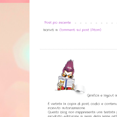
Post più recente
Iscriviti a:
Commenti sul post (Atom)
Grafica e layout 
È vietata la copia di post, codici e contenu
ricevuto autorizzazione.
Questo blog non rappresenta una testata g
prodotto editoriale ai sensi della legge n.62 