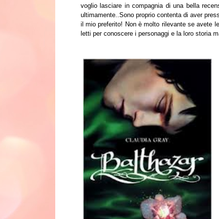
voglio lasciare in compagnia di una bella rece
ultimamente..Sono proprio contenta di aver pressa
il mio preferito! Non è mol
to rilevante se avete le
letti per cono
scere i personaggi e la lo
ro st
oria
m