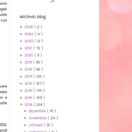
lmeno
egati
avete
archivio blog
 con
2025
( 2 )
►
2024
( 4 )
►
2022
( 12 )
►
2021
( 72 )
►
2020
( 8 )
►
2019
( 98 )
►
2018
( 86 )
►
2017
( 126 )
►
2016
( 157 )
►
vere
2015
( 174 )
►
reare
2014
( 163 )
ssi e
►
tile
2013
( 239 )
▼
dicembre
( 18 )
►
novembre
( 24 )
►
ottobre
( 31 )
004,
►
rroll
►