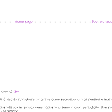
Home page
Post più vecc
a cura di
Gek
ti. È vietato riprodurre materiale come recensioni o altri pensieri e inizi
iornalistica in quanto viene aggiornato senza alcuna periodicità. Non p
del 7.03.2001.