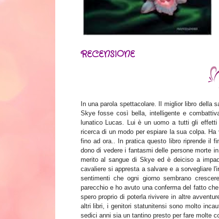
RECENSIONE
In una parola spettacolare. Il miglior libro dell
Skye fosse così bella, intelligente e combattiva
lunatico Lucas. Lui è un uomo a tutti gli effetti 
ricerca di un modo per espiare la sua colpa. Ha 
fino ad ora.. In pratica questo libro riprende il
dono di vedere i fantasmi delle persone morte in
merito al sangue di Skye ed è deiciso a impadr
cavaliere si appresta a salvare e a sorvegliare l
sentimenti che ogni giorno sembrano crescer
parecchio e ho avuto una conferma del fatto che l
spero proprio di poterla rivivere in altre avventu
altri libri, i genitori statunitensi sono molto inc
sedici anni sia un tantino presto per fare molte c