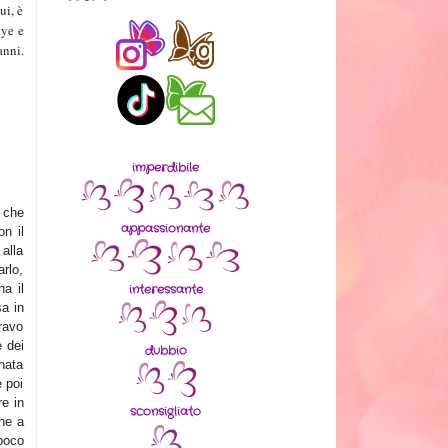
ui, è
kye e
anni.
imperdibile
o che
appassionante
n il
 alla
arlo,
interessante
ha il
sa in
ravo
e dei
dubbio
nata
e poi
re in
sconsigliato
che a
 poco