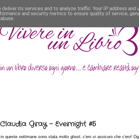
deliver its services and to analyze traffic. Your IP address and
formance and security metrics to ensure quality of service, ge
 abuse.
 Claudia Gray - Evernight #5
in queste settimane sono stata molto ghost..c'ero vi assicuro che c'ero! Ogg