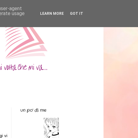
 user-agent
nerate usage
LEARN MORE
GOT IT
un po' di me
i vi