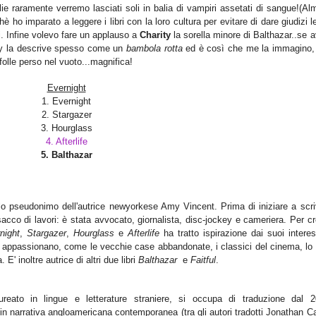
lie raramente verremo lasciati soli in balia di vampiri assetati di sangue!(A
 ho imparato a leggere i libri con la loro cultura per evitare di dare giudizi l
iodi. Infine volevo fare un applauso a
Charity
la sorella minore di Balthazar..se 
 Gray la descrive spesso come un
bambola rotta
ed è così che me la immagino,
 folle perso nel vuoto...magnifica!
Evernight
1. Evernight
2. Stargazer
3.
Hourglass
4. Afterlife
5. Balthazar
o pseudonimo dell'autrice newyorkese Amy Vincent. Prima di iniziare a scri
cco di lavori: è stata avvocato, giornalista, disc-jockey e cameriera. Per c
night
,
Stargazer
,
Hourglass
e
Afterlife
ha tratto ispirazione dai suoi intere
 appassionano, come le vecchie case abbandonate, i classici del cinema, lo s
. E' inoltre autrice di altri due libri
Balthazar
e
Faitful
.
reato in lingue e letterature straniere, si occupa di traduzione dal 2
in narrativa angloamericana contemporanea (tra gli autori tradotti Jonathan Ca