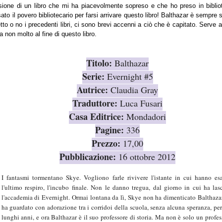
nsione di un libro che mi ha piacevolmente sopreso e che ho preso in biblio
to il povero bibliotecario per farsi arrivare questo libro! Balthazar è sempre 
tto o no i precedenti libr
i, c
i sono brevi accenni a ci
ò ch
e è capitat
o.
Serve a
a
non molto al fine di questo libro.
Titolo:
Balthazar
Serie:
Evernight #5
Autrice:
Claudia Gray
Traduttore:
Luca Fusari
Casa Editrice:
Mondadori
Pagine:
336
Prezzo:
17,00
Pubblicazione:
16 ottobre 2012
I fantasmi tormentano Skye. Vogliono farle rivivere l'istante in cui hanno es
l'ultimo respiro, l'incubo finale. Non le danno tregua, dal giorno in cui ha las
l'accademia di Evernight. Ormai lontana da lì, Skye non ha dimenticato Balthaza
ha guardato con adorazione tra i corridoi della scuola, senza alcuna speranza, pe
lunghi anni, e ora Balthazar è il suo professore di storia. Ma non è solo un profes