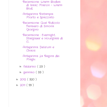
Recensione: Warm Bodies
di Isaac Marion - Warm
Bod...
Anteprima Ristampa:
Morto e Spacciato
Recensione: Quel Ridicolo
Pensiero di Simona
Giorgino
Recensione : Evernight,
Stargazer e Hourglass di
C...
Anteprima: Delirium e
Chaos
Anteprima: La Regina dei
Maghi
febbraio
( 23 )
►
gennaio
( 33 )
►
2012
( 320 )
►
2011
( 99 )
►