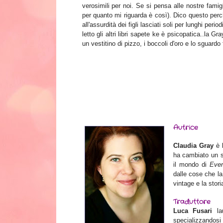
verosimili per noi. Se si pensa alle nostre famig
per quanto mi riguarda è così). Dico questo perchè
all'assurdità dei figli lasciati soli per lunghi per
letto gli altri libri sapete ke è psicopatica..la
un vestitino di pizzo, i boccoli d'oro e lo sguardo
Autrice
Claudia Gray
è l
ha cambiato un sa
il mondo di
Ever
dalle cose che la
vintage e la storia
Traduttore
Luca Fusari
lau
specializzandosi 