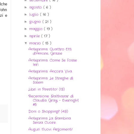
settembre
( 16 )
lche
agosto
( 6 )
►
John
luglio
( 16 )
►
azi e
giugno
( 21 )
►
maggio
( 19 )
►
aprile
( 17 )
►
marzo
( 15 )
▼
Anteprima: Quattro Etti
d’Amore, Grazie
Anteprima: Come Se Fosse
Ieri
Anteprima: Ancora Viva
Anteprima: Le Streghe di
Salem
Libri in Prestito! (13)
Recensione: Balthazar di
Claudia Gray - Evernight
#5
Doni o Shopping? (43)
Anteprima La Bambina
Senza Cuore
Auguri Nuovi Argomenti!