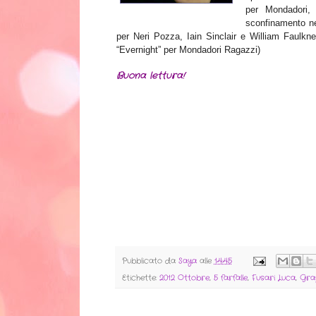
per Mondadori,
sconfinamento ne
per Neri Pozza, Iain Sinclair e William Faulkne
“Evernight” per Mondadori Ragazzi)
Buona lettura!
Pubblicato da
Saya
alle
14:45
Etichette:
2012 Ottobre
,
5 farfalle
,
Fusari Luca
,
Gra