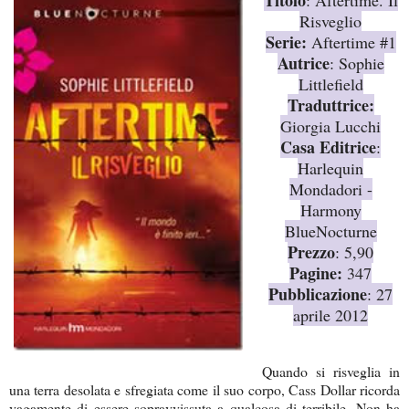
Risveglio
S
erie:
Aftertime #1
Autrice
: Sophie
Littlefield
Traduttrice:
Giorgia Lucchi
Casa Editrice
:
Harlequin
Mondadori -
Harmony
BlueNocturne
Prezzo
: 5,90
Pagine:
347
Pubblicazione
:
27
aprile 2012
Quando si risveglia in
una terra desolata e sfregiata come il suo corpo, Cass Dollar ricorda
vagamente di ess
ere sopravvissuta a qualcosa di terribile. Non ha