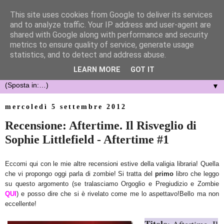
This site uses cookies from Google to deliver its services
and to analyze traffic. Your IP address and user-agent are
shared with Google along with performance and security
metrics to ensure quality of service, generate usage
statistics, and to detect and address abuse.
LEARN MORE
GOT IT
▼
mercoledì 5 settembre 2012
Recensione: Aftertime. Il Risveglio di
Sophie Littlefield - Aftertime #1
Eccomi qui con le mie altre recensioni estive della valigia libraria! Quella
che vi propongo oggi parla di zombie! Si tratta del
primo
libro che leggo
su questo argomento (se tralasciamo Orgoglio e Pregiudizio e Zombie
QUI
) e posso dire che si è rivelato come me lo aspettavo!Bello ma non
eccellente!
Titolo
: Aftertime. Il