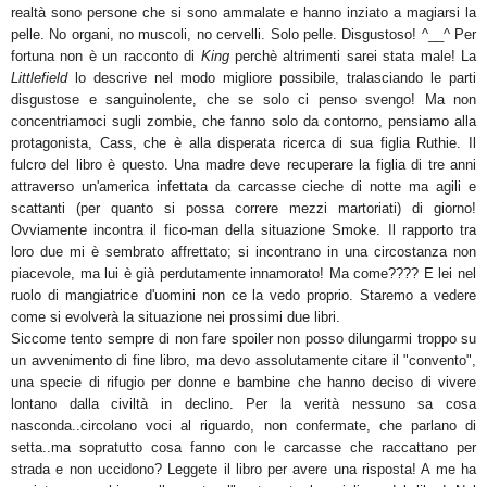
realtà sono persone che si sono ammalate e hanno inziato a magiarsi la
pelle. No organi, no muscoli, no cervelli. Solo pelle. Disgustoso! ^__^ Per
fortuna non è un racconto di
King
perchè altrimenti sarei stata male! La
Littlefield
lo descrive nel modo migliore possibile, tralasciando le parti
disgustose e sanguinolente, che se solo ci penso svengo! Ma non
concentriamoci sugli zombie, che fanno solo da contorno, pensiamo alla
protagonista, Cass, che è alla disperata ricerca di sua figlia Ruthie. Il
fulcro del libro è questo. Una madre deve recuperare la figlia di tre anni
attraverso un'america infettata da carcasse cieche di notte ma agili e
scattanti (per quanto si possa correre mezzi martoriati) di giorno!
Ovviamente incontra il fico-man della situazione Smoke. Il rapporto tra
loro due mi è sembrato affrettato; si incontrano in una circostanza non
piacevole, ma lui è già perdutamente innamorato! Ma come???? E lei nel
ruolo di mangiatrice d'uomini non ce la vedo proprio. Staremo a vedere
come si evolverà la situazione nei prossimi due libri.
Siccome tento sempre di non fare spoiler non posso dilungarmi troppo su
un avvenimento di fine libro, ma devo assolutamente citare il "convento",
una specie di rifugio per donne e bambine che hanno deciso di vivere
lontano dalla civiltà in declino. Per la verità nessuno sa cosa
nasconda..circolano voci al riguardo, non confermate, che parlano di
setta..ma sopratutto cosa fanno con le carcasse che raccattano per
strada e non uccidono? Leggete il libro per avere una risposta! A me ha