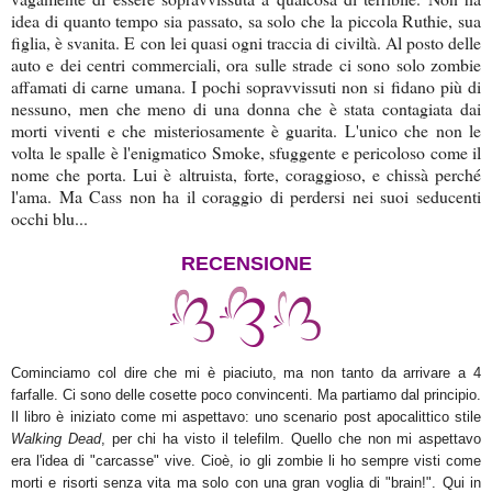
idea di quanto tempo sia passato, sa solo che la piccola Ruthie, sua
figlia, è svanita. E con lei quasi ogni traccia di civiltà. Al posto delle
auto e dei centri commerciali, ora sulle strade ci sono solo zombie
affamati di carne umana. I pochi sopravvissuti non si fidano più di
nessuno, men che meno di una donna che è stata contagiata dai
morti viventi e che misteriosamente è guarita. L'unico che non le
volta le spalle è l'enigmatico Smoke, sfuggente e pericoloso come il
nome che porta. Lui è altruista, forte, coraggioso, e chissà perché
l'ama. Ma Cass non ha il coraggio di perdersi nei suoi seducenti
occhi blu...
RECENSIONE
Cominciamo col dire che mi è piaciuto, ma non tanto da arrivare a 4
farfalle. Ci sono delle cosette poco convincenti. Ma partiamo dal principio.
Il libro è iniziato come mi aspettavo: uno scenario post apocalittico stile
Walking Dead
, per chi ha visto il telefilm. Quello che non mi aspettavo
era l'idea di "carcasse" vive. Cioè, io gli zombie li ho sempre visti come
morti e risorti senza vita ma solo con una gran voglia di "brain!". Qui in